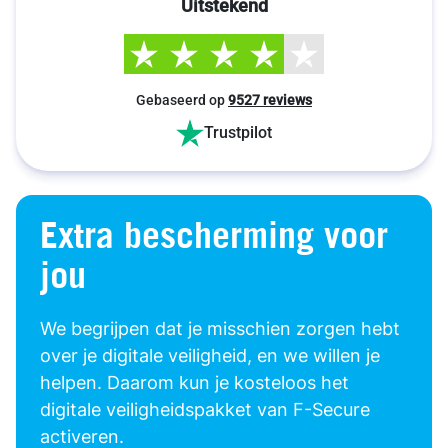
Uitstekend
Gebaseerd op
9527 reviews
Trustpilot
Extra bescherming voor
jou
We begrijpen dat je misschien zorgen hebt
over je digitale veiligheid, en we willen je
helpen. Daarom kun je kosteloos het
digitale veiligheidspakket van F-Secure
activeren.