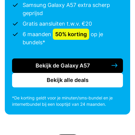
Samsung Galaxy A57 extra scherp
geprijsd
Gratis aansluiten t.w.v. €20
6 maanden
50% korting
op je
bundels*
Bekijk de Galaxy A57
Bekijk alle deals
*De korting geldt voor je minuten/sms-bundel en je
internetbundel bij een looptijd van 24 maanden.