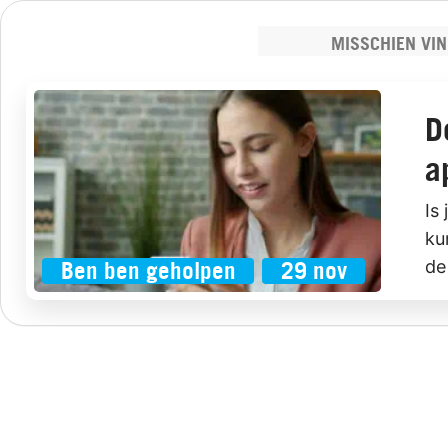
MISSCHIEN VIN
D
a
Is
ku
de
Ben ben geholpen
29 nov