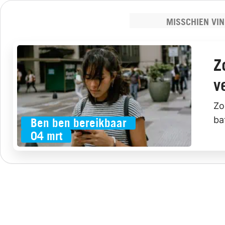
MISSCHIEN VIN
Z
v
Zo
ba
Ben ben bereikbaar
04 mrt