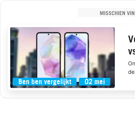
MISSCHIEN VIN
V
v
On
de
Ben ben vergelijkt
02 mei