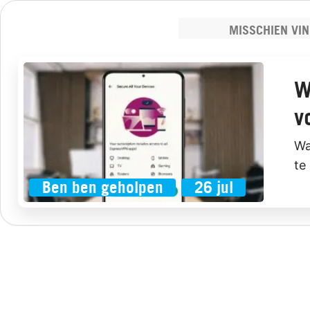
MISSCHIEN VIN
W
v
Wa
te
Ben ben geholpen
26 jul