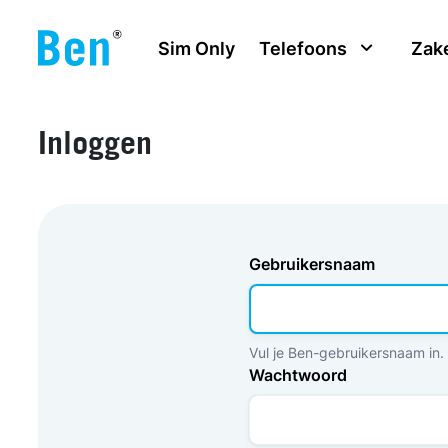
Overslaan en naar de inhoud gaan
Sim Only
Telefoons
Zake
Inloggen
Gebruikersnaam
Vul je Ben-gebruikersnaam in.
Wachtwoord