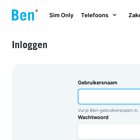
Overslaan en naar de inhoud gaan
Sim Only
Telefoons
Zake
Inloggen
Gebruikersnaam
Vul je Ben-gebruikersnaam in.
Wachtwoord