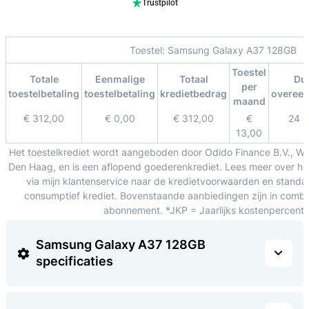
Trustpilot
Toestel:
Samsung Galaxy A37 128GB
Toestel
Totale
Eenmalige
Totaal
Du
per
toestelbetaling
toestelbetaling
kredietbedrag
overee
maand
€ 312,00
€ 0,00
€ 312,00
€
24 
13,00
Het toestelkrediet wordt aangeboden door Odido Finance B.V., W
Den Haag, en is een aflopend goederenkrediet. Lees meer over het
via mijn klantenservice naar de kredietvoorwaarden en standa
consumptief krediet. Bovenstaande aanbiedingen zijn in combin
abonnement. *JKP = Jaarlijks kostenpercent
Samsung Galaxy A37 128GB
specificaties