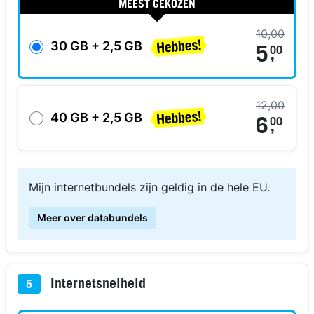
MEEST GEKOZEN
10,00
30 GB + 2,5 GB
5
00
,
12,00
40 GB + 2,5 GB
6
00
,
Mijn internetbundels zijn geldig in de hele EU.
Meer over databundels
Internetsnelheid
5