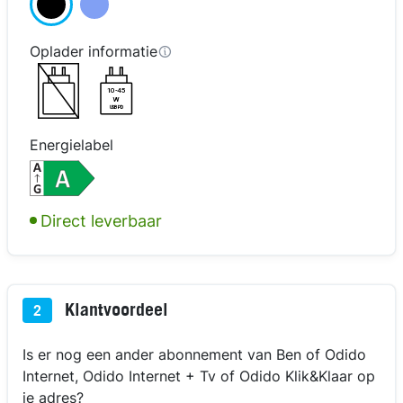
Oplader informatie
10-45
W
USB PD
Energielabel
kijk in 3D
kijk in 3D
kijk in 3D
Direct leverbaar
Klantvoordeel
2
Is er nog een ander abonnement van Ben of Odido
Internet, Odido Internet + Tv of Odido Klik&Klaar op
je adres?