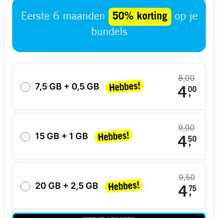
Eerste 6 maanden
50% korting
op je
bundels
8,00
7,5 GB + 0,5 GB
4
00
,
9,00
15 GB + 1 GB
4
50
,
9,50
20 GB + 2,5 GB
4
75
,