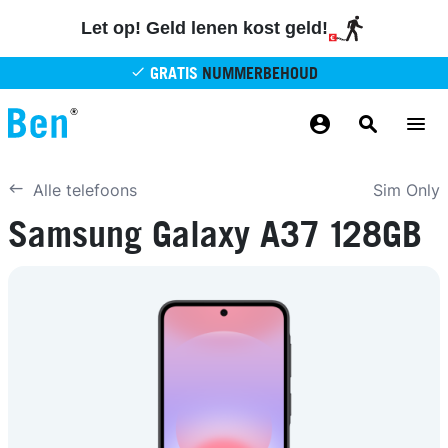
Overslaan en naar de inhoud gaan
Let op! Geld lenen kost geld!
GRATIS
NUMMERBEHOUD
GRATIS
BETROUWBAAR
MAANDELIJKS AANPASSEN
GRATIS
BEZORGING
ODIDO NETWERK
Sim Only
Alle telefoons
Samsung Galaxy A37 128GB