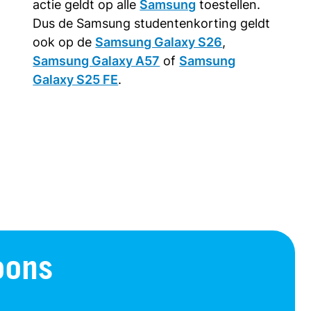
actie geldt op alle
Samsung
toestellen.
Dus de Samsung studentenkorting geldt
ook op de
Samsung Galaxy S26
,
Samsung Galaxy A57
of
Samsung
Galaxy S25 FE
.
oons