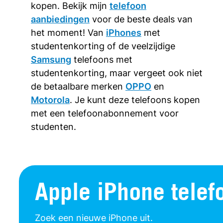
kopen. Bekijk mijn
telefoon
aanbiedingen
voor de beste deals van
het moment! Van
iPhones
met
studentenkorting of de veelzijdige
Samsung
telefoons met
studentenkorting, maar vergeet ook niet
de betaalbare merken
OPPO
en
Motorola
. Je kunt deze telefoons kopen
met een telefoonabonnement voor
studenten.
Apple iPhone telef
Zoek een nieuwe iPhone uit.