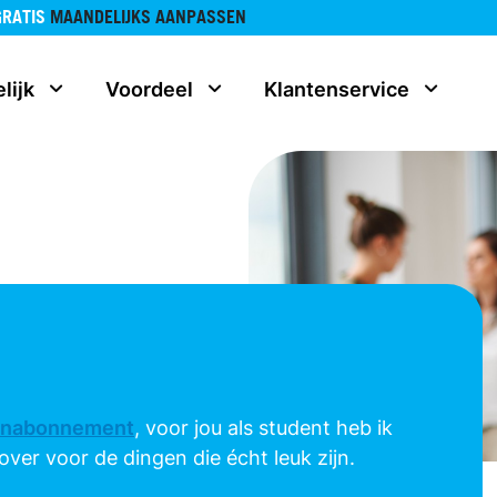
GRATIS
MAANDELIJKS AANPASSEN
lijk
Voordeel
Klantenservice
onabonnement
, voor jou als student heb ik
ver voor de dingen die écht leuk zijn.