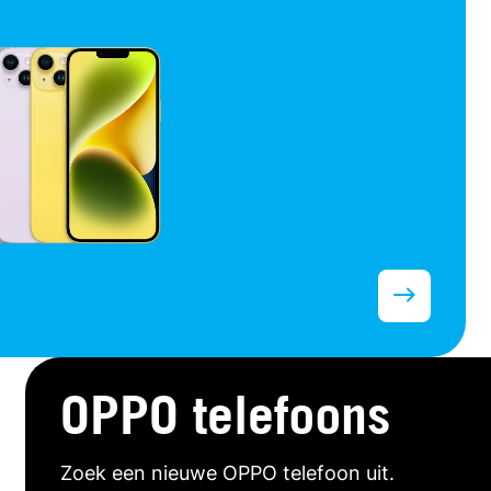
OPPO telefoons
Zoek een nieuwe OPPO telefoon uit.