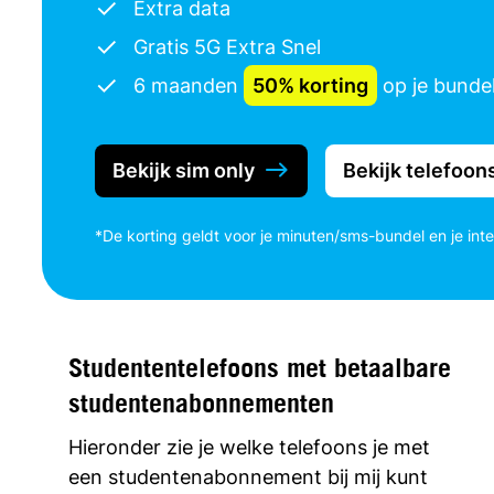
Extra data
Gratis 5G Extra Snel
6 maanden
50% korting
op je bunde
Bekijk sim only
Bekijk telefoon
*De korting geldt voor je minuten/sms-bundel en je int
Studententelefoons met betaalbare
studentenabonnementen
Hieronder zie je welke telefoons je met
een studentenabonnement bij mij kunt