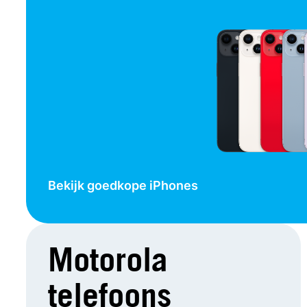
Bekijk goedkope iPhones
Motorola
telefoons