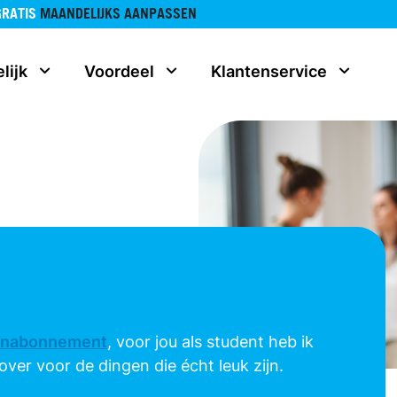
GRATIS
MAANDELIJKS AANPASSEN
lijk
Voordeel
Klantenservice
onabonnement
, voor jou als student heb ik
ver voor de dingen die écht leuk zijn.