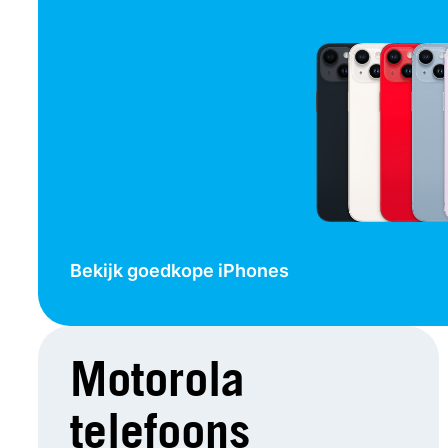
Bekijk goedkope iPhones
Motorola
telefoons