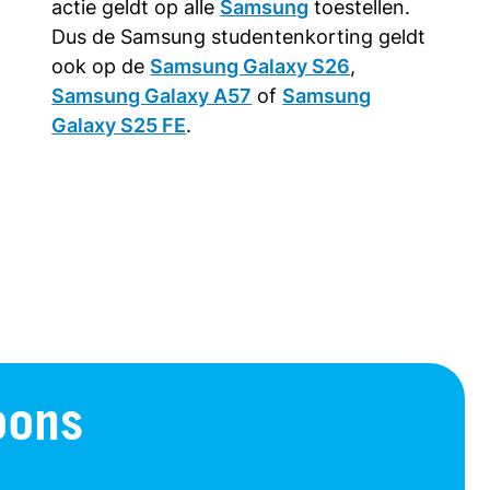
actie geldt op alle
Samsung
toestellen.
Dus de Samsung studentenkorting geldt
ook op de
Samsung Galaxy S26
,
Samsung Galaxy A57
of
Samsung
Galaxy S25 FE
.
oons