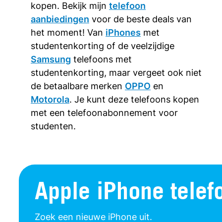
kopen. Bekijk mijn
telefoon
aanbiedingen
voor de beste deals van
het moment! Van
iPhones
met
studentenkorting of de veelzijdige
Samsung
telefoons met
studentenkorting, maar vergeet ook niet
de betaalbare merken
OPPO
en
Motorola
. Je kunt deze telefoons kopen
met een telefoonabonnement voor
studenten.
Apple iPhone telef
Zoek een nieuwe iPhone uit.