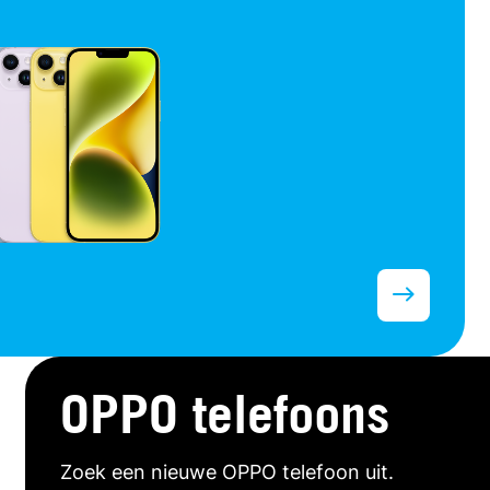
OPPO telefoons
Zoek een nieuwe OPPO telefoon uit.