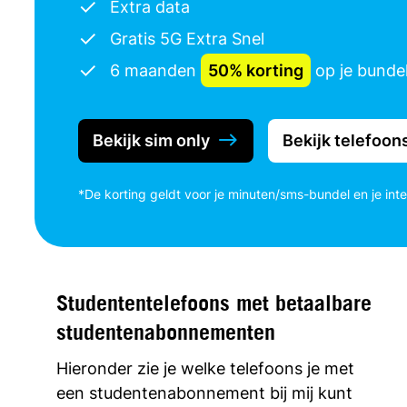
Extra data
Gratis 5G Extra Snel
6 maanden
50% korting
op je bunde
Bekijk sim only
Bekijk telefoon
*De korting geldt voor je minuten/sms-bundel en je int
Studententelefoons met betaalbare
studentenabonnementen
Hieronder zie je welke telefoons je met
een studentenabonnement bij mij kunt