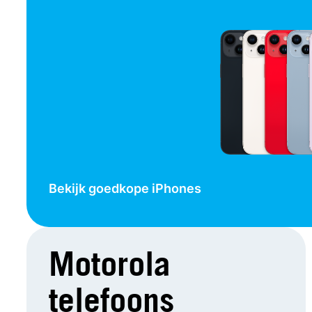
Bekijk goedkope iPhones
Motorola
telefoons