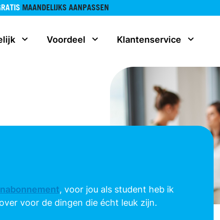
GRATIS
MAANDELIJKS AANPASSEN
lijk
Voordeel
Klantenservice
onabonnement
, voor jou als student heb ik
ver voor de dingen die écht leuk zijn.