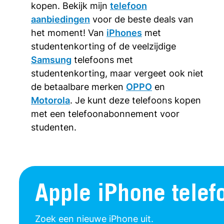
kopen. Bekijk mijn
telefoon
aanbiedingen
voor de beste deals van
het moment! Van
iPhones
met
studentenkorting of de veelzijdige
Samsung
telefoons met
studentenkorting, maar vergeet ook niet
de betaalbare merken
OPPO
en
Motorola
. Je kunt deze telefoons kopen
met een telefoonabonnement voor
studenten.
Apple iPhone telef
Zoek een nieuwe iPhone uit.