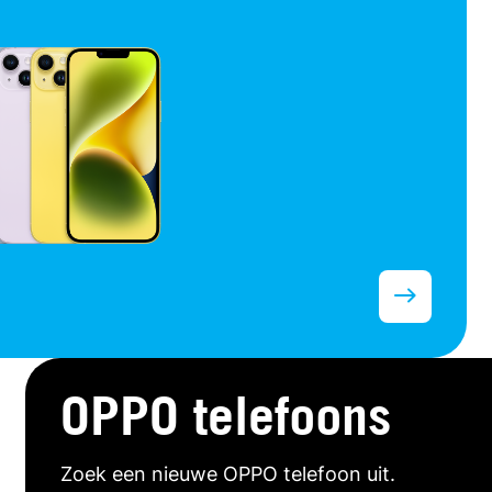
OPPO telefoons
Zoek een nieuwe OPPO telefoon uit.