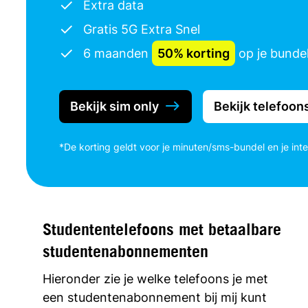
Extra data
Gratis 5G Extra Snel
6 maanden
50% korting
op je bunde
Bekijk sim only
Bekijk telefoon
*De korting geldt voor je minuten/sms-bundel en je int
Studententelefoons met betaalbare
studentenabonnementen
Hieronder zie je welke telefoons je met
een studentenabonnement bij mij kunt