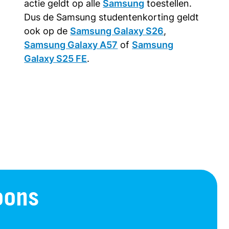
actie geldt op alle
Samsung
toestellen.
Dus de Samsung studentenkorting geldt
ook op de
Samsung Galaxy S26
,
Samsung Galaxy A57
of
Samsung
Galaxy S25 FE
.
oons