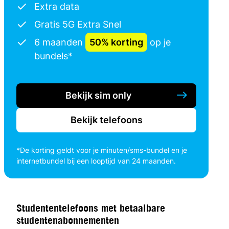
Extra data
Gratis 5G Extra Snel
6 maanden
50% korting
op je
bundels*
Bekijk sim only
Bekijk telefoons
*De korting geldt voor je minuten/sms-bundel en je
internetbundel bij een looptijd van 24 maanden.
Studententelefoons met betaalbare
studentenabonnementen