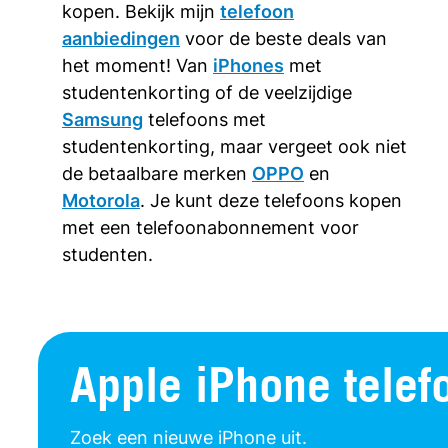
kopen. Bekijk mijn
telefoon
aanbiedingen
voor de beste deals van
het moment! Van
iPhones
met
studentenkorting of de veelzijdige
Samsung
telefoons met
studentenkorting, maar vergeet ook niet
de betaalbare merken
OPPO
en
Motorola
. Je kunt deze telefoons kopen
met een telefoonabonnement voor
studenten.
Apple iPhone telef
Zoek een nieuwe iPhone uit.