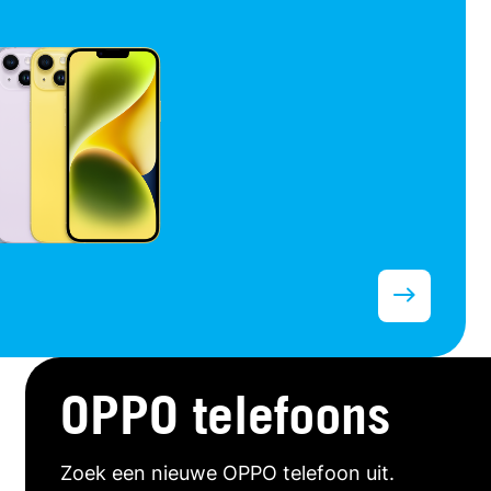
OPPO telefoons
Zoek een nieuwe OPPO telefoon uit.