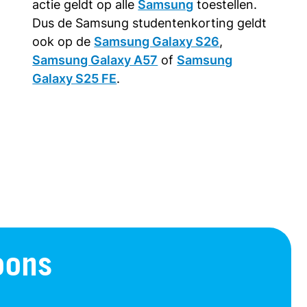
actie geldt op alle
Samsung
toestellen.
Dus de Samsung studentenkorting geldt
ook op de
Samsung Galaxy S26
,
Samsung Galaxy A57
of
Samsung
Galaxy S25 FE
.
oons