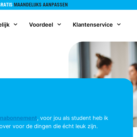
GRATIS
MAANDELIJKS AANPASSEN
lijk
Voordeel
Klantenservice
onabonnement
, voor jou als student heb ik
ver voor de dingen die écht leuk zijn.