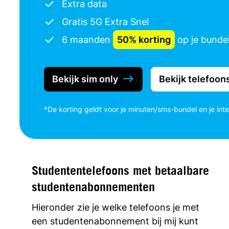
Extra data
Gratis 5G Extra Snel
6 maanden
50% korting
op je bunde
Bekijk sim only
Bekijk telefoon
*De korting geldt voor je minuten/sms-bundel en je int
Studententelefoons met betaalbare
studentenabonnementen
Hieronder zie je welke telefoons je met
een studentenabonnement bij mij kunt