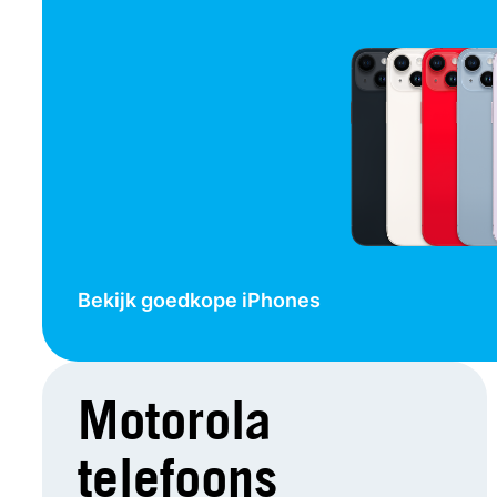
Bekijk goedkope iPhones
Motorola
telefoons