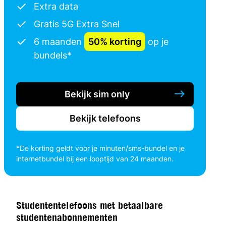
Extra data
Gratis 5G Extra Snel
6 maanden
50% korting
op je
bundels*
Bekijk sim only
Bekijk telefoons
*De korting geldt voor je minuten/sms-bundel en je
internetbundel bij een looptijd van 24 maanden.
Studententelefoons met betaalbare
studentenabonnementen