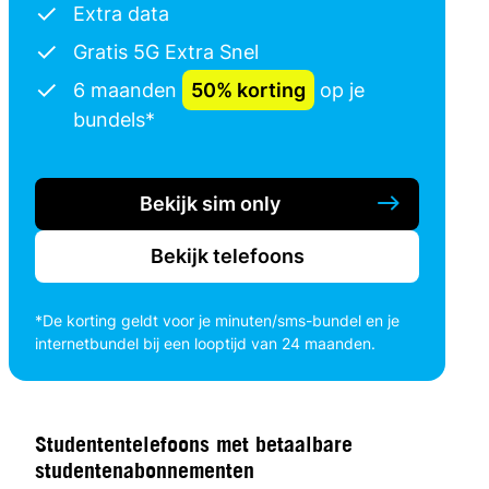
Extra data
Gratis 5G Extra Snel
6 maanden
50% korting
op je
bundels*
Bekijk sim only
Bekijk telefoons
*De korting geldt voor je minuten/sms-bundel en je
internetbundel bij een looptijd van 24 maanden.
Studententelefoons met betaalbare
studentenabonnementen