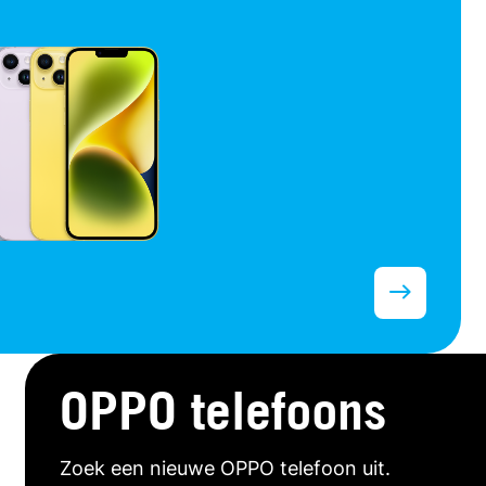
OPPO telefoons
Zoek een nieuwe OPPO telefoon uit.