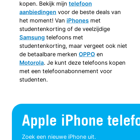
kopen. Bekijk mijn
telefoon
aanbiedingen
voor de beste deals van
het moment! Van
iPhones
met
studentenkorting of de veelzijdige
Samsung
telefoons met
studentenkorting, maar vergeet ook niet
de betaalbare merken
OPPO
en
Motorola
. Je kunt deze telefoons kopen
met een telefoonabonnement voor
studenten.
Apple iPhone telef
Zoek een nieuwe iPhone uit.