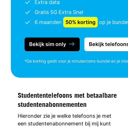
Extra data
Gratis 5G Extra Snel
6 maanden
50% korting
op je bunde
Bekijk sim only
Bekijk telefoon
*De korting geldt voor je minuten/sms-bundel en je int
Studententelefoons met betaalbare
studentenabonnementen
Hieronder zie je welke telefoons je met
een studentenabonnement bij mij kunt