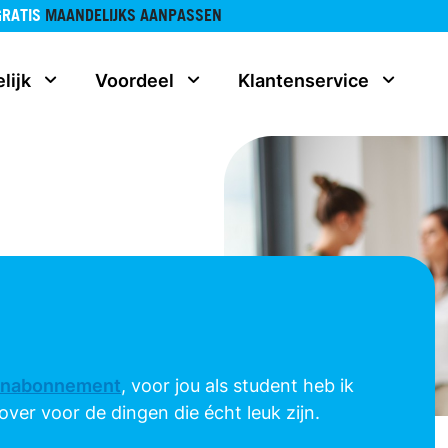
GRATIS
MAANDELIJKS AANPASSEN
lijk
Voordeel
Klantenservice
onabonnement
, voor jou als student heb ik
ver voor de dingen die écht leuk zijn.