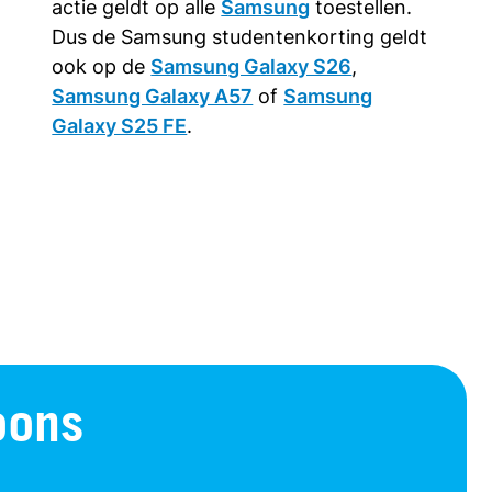
actie geldt op alle
Samsung
toestellen.
Dus de Samsung studentenkorting geldt
ook op de
Samsung Galaxy S26
,
Samsung Galaxy A57
of
Samsung
Galaxy S25 FE
.
oons