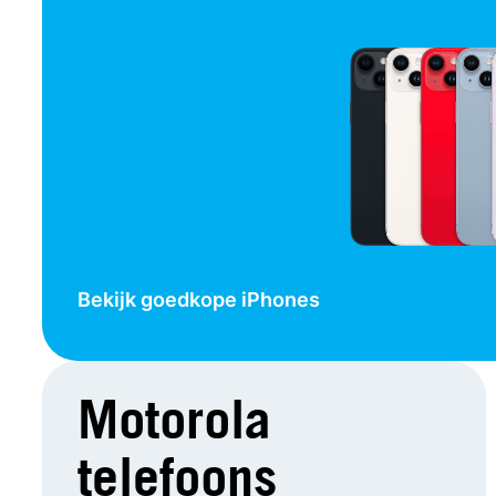
Bekijk goedkope iPhones
Motorola
telefoons