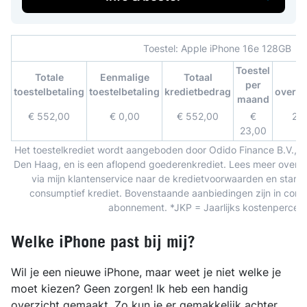
Toestel:
Apple iPhone 16e 128GB
Toestel
Totale
Eenmalige
Totaal
D
per
toestelbetaling
toestelbetaling
kredietbedrag
overe
maand
€ 552,00
€ 0,00
€ 552,00
€
24
23,00
Het toestelkrediet wordt aangeboden door Odido Finance B.V., 
Den Haag, en is een aflopend goederenkrediet. Lees meer over he
via mijn klantenservice naar de kredietvoorwaarden en stand
consumptief krediet. Bovenstaande aanbiedingen zijn in combi
abonnement. *JKP = Jaarlijks kostenpercen
Welke iPhone past bij mij?
Wil je een nieuwe iPhone, maar weet je niet welke je
moet kiezen? Geen zorgen! Ik heb een handig
overzicht gemaakt. Zo kun je er gemakkelijk achter