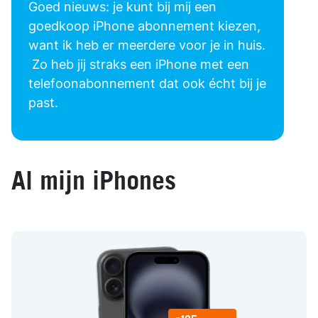
Goed nieuws: je kunt bij mij een
goedkoop iPhone abonnement kiezen,
want ik heb er meerdere voor je in huis.
Zo heb jij straks een iPhone met een
telefoonabonnement dat ook écht bij je
past.
Al mijn iPhones