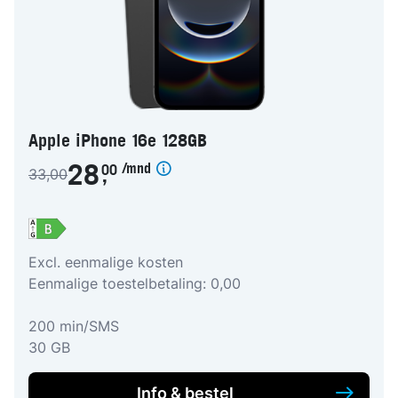
Apple iPhone 16e 128GB
/mnd
28
00
33,00
,
Excl. eenmalige kosten
Eenmalige toestelbetaling: 0,00
200 min/SMS
30 GB
Info & bestel