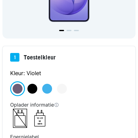
Toestelkleur
1
Kleur: Violet
Oplader informatie
10-25
W
USB PD
Energielabel