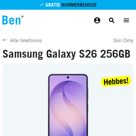
GRATIS
NUMMERBEHOUD
Overslaan en naar de inhoud gaan
GRATIS
BETROUWBAAR
MAANDELIJKS AANPASSEN
GRATIS
BEZORGING
ODIDO NETWERK
Sim Only
Alle telefoons
Samsung Galaxy S26 256GB