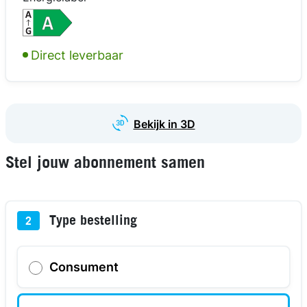
kijk in 3D
kijk in 3D
kijk in 3D
Direct leverbaar
Bekijk in 3D
Stel jouw abonnement samen
Type bestelling
2
Consument