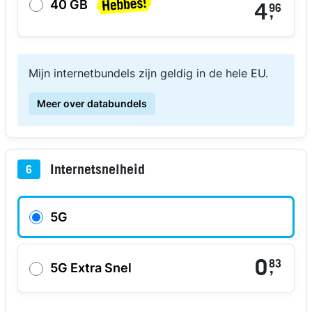
40 GB
4
96
,
Mijn internetbundels zijn geldig in de hele EU.
Meer over databundels
Internetsnelheid
6
5G
0
83
,
5G Extra Snel