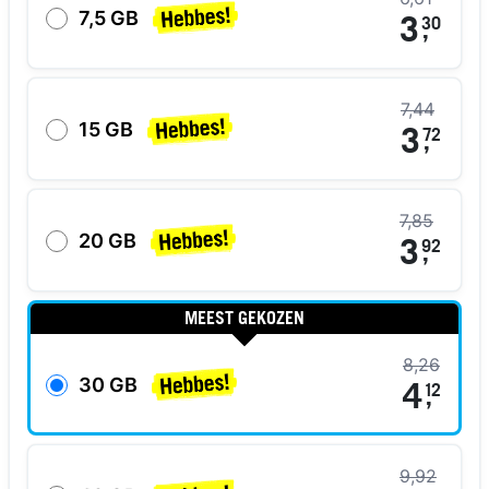
7,5 GB
3
30
,
7,44
15 GB
3
72
,
7,85
20 GB
3
92
,
MEEST GEKOZEN
8,26
30 GB
4
12
,
9,92