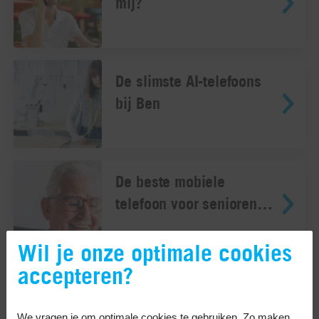
mij?
De slimste AI-telefoons
bij Ben
De beste mobiele
telefoon voor senioren:
mijn 5 tips
Wil je onze optimale cookies
accepteren?
Vergelijking: Motorola
Edge 50 Fusion versus
We vragen je om optimale cookies te gebruiken. Zo maken