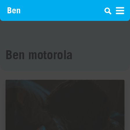
¡
Ben motorola