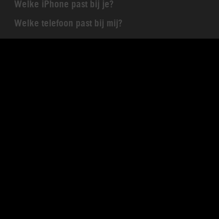
Welke iPhone past bij je?
Welke telefoon past bij mij?
De beste goedkope mobiel van 2026
Welke Xiaomi past bij je?
Ben geholpen
Welk Sim Only abonnement past bij mij?
Alles over een WhatsApp back-up maken en
terugzetten
Signal vs WhatsApp: wat is het verschil?