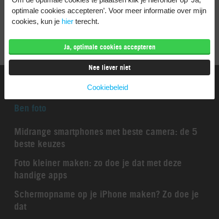
optimale cookies accepteren’. Voor meer informatie over mijn
cookies, kun je
hier
terecht.
Ja, optimale cookies accepteren
Nee liever niet
Cookiebeleid
Ben foto
Midrange smartphones met beste camera: de 5
beste keuzes
Foto kleiner maken: zo doe je dat met deze
handige apps
Schermopname op je iPhone maken? Zo doe je
dat