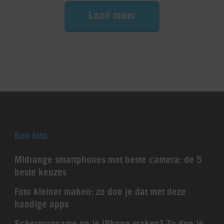
Laad meer
Ben foto
Midrange smartphones met beste camera: de 5
beste keuzes
Foto kleiner maken: zo doe je dat met deze
handige apps
Schermopname op je iPhone maken? Zo doe je