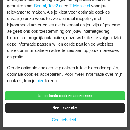
gebruiken om
Ben.nl
,
Tele2.nl
en
T-Mobile.nl
voor jou
Welke telefoon heeft de
relevanter te maken. Als je kiest voor optimale cookies
ervaar je onze websites zo optimaal mogelijk, met
beste batterij?
bijvoorbeeld advertenties die helemaal op jou zijn afgestemd.
Je geeft ons ook toestemming om jouw internetgedrag
binnen, en mogelijk ook buiten, onze websites te volgen. Met
deze informatie passen wij en derde partijen de websites,
onze communicatie en advertenties aan op jouw interesses
Dit zijn 5 van de beste
en profiel.
Android telefoons van
Om de optimale cookies te plaatsen klik je hieronder op ‘Ja,
2026
optimale cookies accepteren’. Voor meer informatie over mijn
cookies, kun je
hier
terecht.
Vergelijking: Samsung
Ja, optimale cookies accepteren
Galaxy S26 versus S26
Nee liever niet
Plus
Cookiebeleid