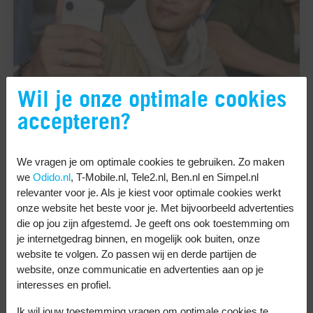
Wil je onze optimale cookies
Ben geholpen
12 jul
accepteren?
Batterij van telefoon snel leeg? Niet
We vragen je om optimale cookies te gebruiken. Zo maken
met deze tips!
we
Odido.nl
, T-Mobile.nl, Tele2.nl, Ben.nl en Simpel.nl
relevanter voor je. Als je kiest voor optimale cookies werkt
onze website het beste voor je. Met bijvoorbeeld advertenties
die op jou zijn afgestemd. Je geeft ons ook toestemming om
Eerste telefoon voor je
je internetgedrag binnen, en mogelijk ook buiten, onze
website te volgen. Zo passen wij en derde partijen de
kind: waar moet je op
website, onze communicatie en advertenties aan op je
letten?
interesses en profiel.
Ik wil jouw toestemming vragen om optimale cookies te