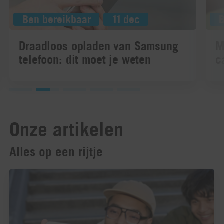
Ben bereikbaar
11 dec
Draadloos opladen van Samsung
M
telefoon: dit moet je weten
c
Onze artikelen
Alles op een rijtje