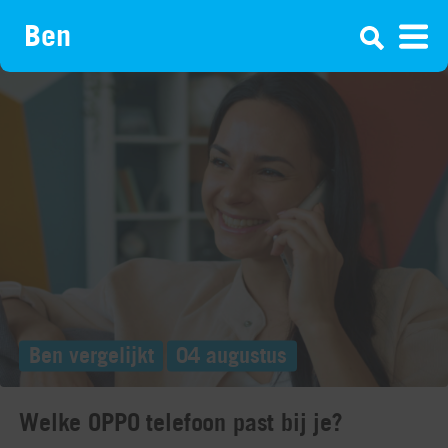
¡
Ben vergelijkt
04 augustus
Welke OPPO telefoon past bij je?