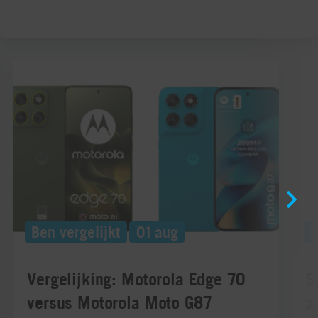
Ben vergelijkt
01 aug
B
Vergelijking: Motorola Edge 70
S
versus Motorola Moto G87
a