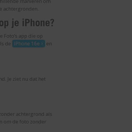
rschillende manieren om
de achtergronden.
 op je iPhone?
e Foto’s app die op
ls de
iPhone 16e
en
d. Je ziet nu dat het
 zonder achtergrond als
en om de foto zonder