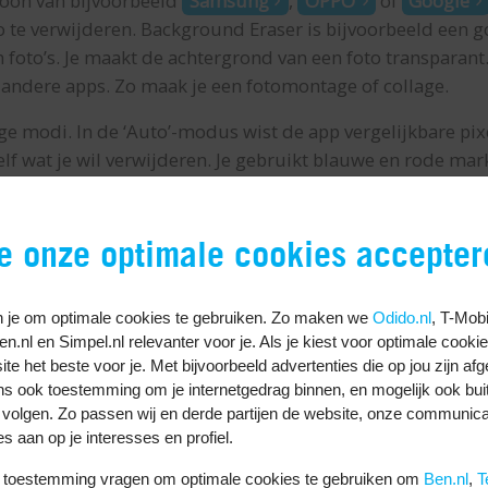
foon van bijvoorbeeld
Samsung
,
OPPO
of
Google
 te verwijderen. Background Eraser is bijvoorbeeld een go
 foto’s. Je maakt de achtergrond van een foto transparant.
in andere apps. Zo maak je een fotomontage of collage.
e modi. In de ‘Auto’-modus wist de app vergelijkbare pix
zelf wat je wil verwijderen. Je gebruikt blauwe en rode ma
je onze optimale cookies accepter
 je om optimale cookies te gebruiken. Zo maken we
Odido.nl
, T-Mobi
ckground Eraser
Ben.nl en Simpel.nl relevanter voor je. Als je kiest voor optimale cooki
Download dez
te het beste voor je. Met bijvoorbeeld advertenties die op jou zijn af
ns ook toestemming om je internetgedrag binnen, en mogelijk ook bui
p voor het snijden van
 volgen. Zo passen wij en derde partijen de website, onze communica
to’s en het transparant
es aan op je interesses en profiel.
ken van de achtergrond.
uw toestemming vragen om optimale cookies te gebruiken om
Ben.nl
,
T