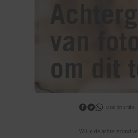
Achterg
van fot
om dit 
Deel dit artikel
Wil je de achtergrond ver