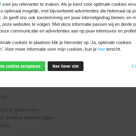
l
voor jou relevanter te maken. Als je kiest voor optimale cookies erv
o optimaal mogelijk, met bijvoorbeeld advertenties die helemaal op jo
. Je geeft ons ook toestemming om jouw internetgedrag binnen, en m
, onze websites te volgen. Met deze informatie passen wij en derde pa
onze communicatie en advertenties aan op jouw interesses en profiel
tes om de achtergrond van een 
male cookies te plaatsen klik je hieronder op ‘Ja, optimale cookies
’. Voor meer informatie over mijn cookies, kun je
hier
terecht.
male cookies accepteren
Nee liever niet
Co
foon bij de hand? Of lukt het niet met de manieren hierb
 Express
, waar het zo werkt: selecteer een afbeelding, v
beurd.
ijn:
lijk te gebruiken.
oor andere bewerkingen.
ratis.