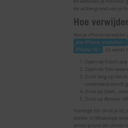
en websites je hiervoor 
de achtergrond van je fo
Hoe verwijder
Met je iPhone verwijder 
alle iPhone modellen
iPhone 16
. Zo werkt h
Open de Foto’s app 
Open de foto waarv
Druk lang op het on
onderwerp wordt g
Druk op
Deel…
onde
Druk op
Bewaar afb
Handige tip: druk je bij 
sticker in WhatsApp del
achtergrond als sticker t