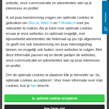
website, onze communicatie en advertenties aan op je
Tik op
Batterij
en daarna
Opties
.
interesses en profiel.
Kies nu
Geavanceerde Instellingen
.
Feedback
Ik wil jouw toestemming vragen om optimale cookies te
Scrol naar beneden tot je bij
Snel
gebruiken om
Ben.nl
,
Tele2.nl
en
T-Mobile.nl
voor jou
relevanter te maken. Als je kiest voor optimale cookies
draadloos opladen
komt. Schakel dit in
ervaar je onze websites zo optimaal mogelijk, met
of uit.
bijvoorbeeld advertenties die helemaal op jou zijn afgestemd.
Je geeft ons ook toestemming om jouw internetgedrag
binnen, en mogelijk ook buiten, onze websites te volgen. Met
Deze Samsung
deze informatie passen wij en derde partijen de websites,
onze communicatie en advertenties aan op jouw interesses
telefoons werken met
en profiel.
snelladen
Om de optimale cookies te plaatsen klik je hieronder op ‘Ja,
optimale cookies accepteren’. Voor meer informatie over mijn
cookies, kun je
hier
terecht.
Met een Samsung telefoon die draadloos
snel oplaadt, laadt de batterij sneller op.
Ja, optimale cookies accepteren
Deze Samsung telefoons ondersteunen
Nee liever niet