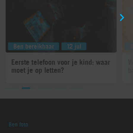
Ben bereikbaar
12 jul
B
Eerste telefoon voor je kind: waar
W
moet je op letten?
b
Ben foto