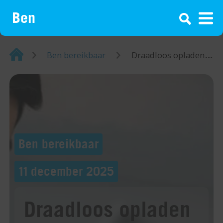
¡
Home
Ben bereikbaar
Draadloos opladen van Samsung telefoon: dit moet je weten
Ben bereikbaar
11 december 2025
Draadloos opladen