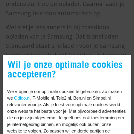
ondersteunt op de oplader. Daarna laadt je
Samsung telefoon automatisch op.
Wel stel je iets anders in bij draadloos
opladen van je Samsung. Dat is snelladen.
Standaard staat snelladen voor je Samsung
telefoon ingeschakeld. Voordeel: je telefoon
Wil je onze optimale cookies
laadt sneller op. Nadeel: je batterij kan
accepteren?
sneller slijten. Wil je het uit- of aanzetten?
Zo doe je dat:
We vragen je om optimale cookies te gebruiken. Zo maken
Veeg in het startscherm omhoog of
we
Odido.nl
, T-Mobile.nl, Tele2.nl, Ben.nl en Simpel.nl
relevanter voor je. Als je kiest voor optimale cookies werkt
omlaag. Daarmee open je het Apps-
onze website het beste voor je. Met bijvoorbeeld advertenties
scherm.
die op jou zijn afgestemd. Je geeft ons ook toestemming om
Open Instellingen.
je internetgedrag binnen, en mogelijk ook buiten, onze
website te volgen. Zo passen wij en derde partijen de
Kies
Apparaatonderhoud
.