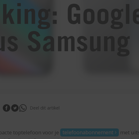
jking: Googl
us Samsung 
Deel dit artikel
acte toptelefoon voor je
telefoonabonnement
met uit