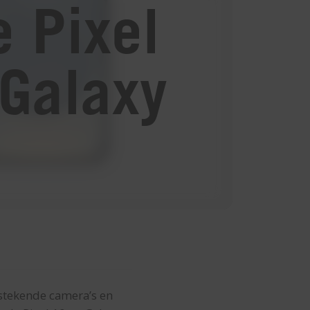
e Pixel
Galaxy
stekende camera’s en