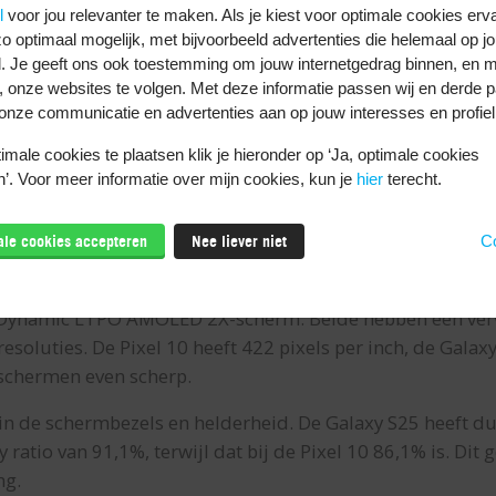
l
voor jou relevanter te maken. Als je kiest voor optimale cookies erv
een hoogwaardige afwerking met Gorilla Glass Victus 2 aa
o optimaal mogelijk, met bijvoorbeeld advertenties die helemaal op jo
. Je geeft ons ook toestemming om jouw internetgedrag binnen, en m
 van aluminium. Dit zorgt voor een luxe uitstraling en u
, onze websites te volgen. Met deze informatie passen wij en derde pa
axy S25 heeft wel een extra stevig Armor aluminum 2 fra
onze communicatie en advertenties aan op jouw interesses en profiel
male cookies te plaatsen klik je hieronder op ‘Ja, optimale cookies
jn de telefoons gelijk. Beide hebben IP68-certificering en
’. Voor meer informatie over mijn cookies, kun je
hier
terecht.
uten. Dus je hoeft je geen zorgen te maken bij regen of 
male cookies accepteren
Nee liever niet
Co
it, met eigen voordelen
gelijkbare schermformaten. De Pixel 10 heeft een 6,3 inc
h Dynamic LTPO AMOLED 2X-scherm. Beide hebben een ver
esoluties. De Pixel 10 heeft 422 pixels per inch, de Galaxy
e schermen even scherp.
it in de schermbezels en helderheid. De Galaxy S25 heeft
ratio van 91,1%, terwijl dat bij de Pixel 10 86,1% is. Dit
ng.