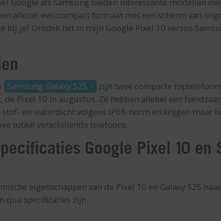
el Google als Samsung bieden interessante modellen met
ben allebei een compact formaat met een scherm van ongev
te bij je? Ontdek het in mijn Google Pixel 10 versus Sams
len
n
Samsung Galaxy S25
zijn twee compacte toptelefoons
t, de Pixel 10 in augustus. Ze hebben allebei een handz
n stof- en waterdicht volgens IP68-norm en krijgen maar li
wee totaal verschillende telefoons.
specificaties Google Pixel 10 e
hnische eigenschappen van de Pixel 10 en Galaxy S25 naast 
n qua specificaties zijn.