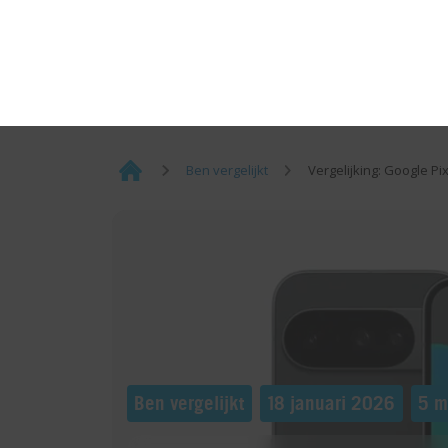
Naar Ben.nl
¡
Ben vergelijkt
Vergelijking: Google P
Home
Ben vergelijkt
18 januari 2026
5 m