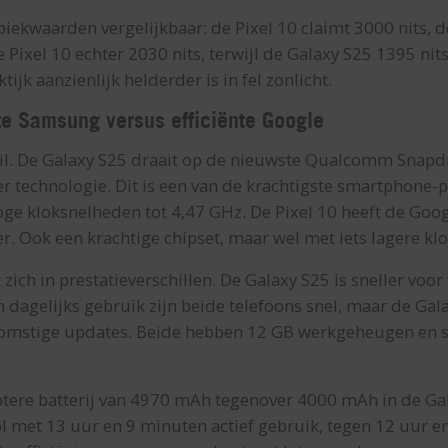
piekwaarden vergelijkbaar: de Pixel 10 claimt 3000 nits, d
 Pixel 10 echter 2030 nits, terwijl de Galaxy S25 1395 nits
tijk aanzienlijk helderder is in fel zonlicht.
ste Samsung versus efficiënte Google
hil. De Galaxy S25 draait op de nieuwste Qualcomm Snapdr
technologie. Dit is een van de krachtigste smartphone-p
 kloksnelheden tot 4,47 GHz. De Pixel 10 heeft de Goog
 Ook een krachtige chipset, maar wel met iets lagere kl
it zich in prestatieverschillen. De Galaxy S25 is sneller vo
 dagelijks gebruik zijn beide telefoons snel, maar de Gala
komstige updates. Beide hebben 12 GB werkgeheugen en s
rotere batterij van 4970 mAh tegenover 4000 mAh in de Ga
ol met 13 uur en 9 minuten actief gebruik, tegen 12 uur 