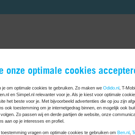
us Galaxy S25: de belangrijkste 
je onze optimale cookies accepter
verschillen zijn tussen de telefoons en wat die voor jou 
angrijkste verschillen per onderdeel van de telefoons met
 je om optimale cookies te gebruiken. Zo maken we
Odido.nl
, T-Mobi
Ben.nl en Simpel.nl relevanter voor je. Als je kiest voor optimale cooki
t groot gewichtsverschil
te het beste voor je. Met bijvoorbeeld advertenties die op jou zijn af
ns ook toestemming om je internetgedrag binnen, en mogelijk ook bui
 compact, maar verschillen in details. De Galaxy S25 is met
 volgen. Zo passen wij en derde partijen de website, onze communica
 dan de Pixel 10 met 152,8 x 72 x 8,6 millimeter. Het groo
es aan op je interesses en profiel.
weegt slechts 162 gram, terwijl de Pixel 10 204 gram op d
 je duidelijk in je hand – de Galaxy S25 voelt lichter en d
uw toestemming vragen om optimale cookies te gebruiken om
Ben.nl
,
T