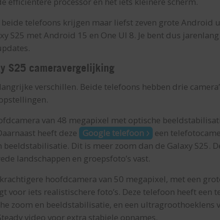
e efficiëntere processor en het iets kleinere scherm.
 beide telefoons krijgen maar liefst zeven grote Android u
xy S25 met Android 15 en One UI 8. Je bent dus jarenlang 
updates.
xy S25 cameravergelijking
elangrijke verschillen. Beide telefoons hebben drie camera
opstellingen.
oofdcamera van 48 megapixel met optische beeldstabilisati
 Daarnaast heeft deze
Google telefoon
een telefotocame
 beeldstabilisatie. Dit is meer zoom dan de Galaxy S25. 
rede landschappen en groepsfoto’s vast.
 krachtigere hoofdcamera van 50 megapixel, met een grot
rgt voor iets realistischere foto’s. Deze telefoon heeft een
he zoom en beeldstabilisatie, en een ultragroothoeklens
Steady video voor extra stabiele opnames.