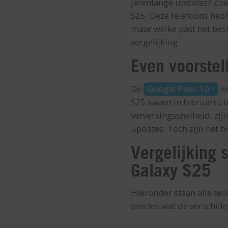
jarenlange updates? Zow
S25. Deze telefoons heb
maar welke past het bes
vergelijking.
Even voorstel
De
Google Pixel 10
e
S25 kwam in februari ui
verversingssnelheid, zij
updates. Toch zijn het t
Vergelijking 
Galaxy S25
Hieronder staan alle tec
precies wat de verschille