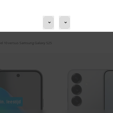
BEN
ixel 10 versus Samsung Galaxy S25
in. leestijd