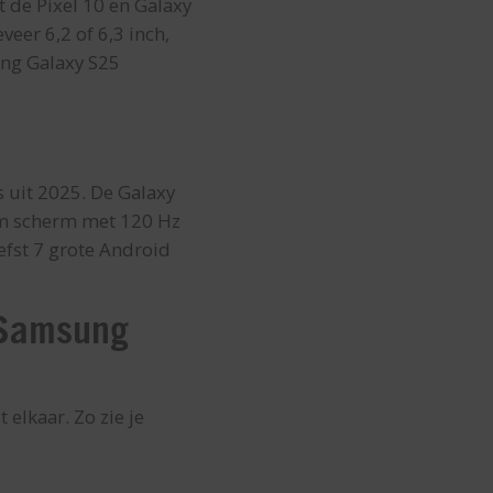
 de Pixel 10 en Galaxy
eer 6,2 of 6,3 inch,
ung Galaxy S25
 uit 2025. De Galaxy
aam scherm met 120 Hz
efst 7 grote Android
n Samsung
elkaar. Zo zie je