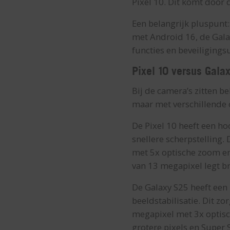
Pixel 10. Dit komt door d
Een belangrijk pluspunt:
met Android 16, de Gala
functies en beveiligings
Pixel 10 versus Gala
Bij de camera’s zitten b
maar met verschillende 
De Pixel 10 heeft een h
snellere scherpstelling.
met 5x optische zoom en
van 13 megapixel legt b
De Galaxy S25 heeft een
beeldstabilisatie. Dit zo
megapixel met 3x optisc
grotere pixels en Super 