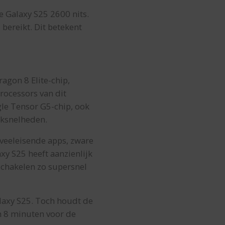
e Galaxy S25 2600 nits.
 bereikt. Dit betekent
agon 8 Elite-chip,
rocessors van dit
le Tensor G5-chip, ook
oksnelheden.
or veeleisende apps, zware
xy S25 heeft aanzienlijk
chakelen zo supersnel
laxy S25. Toch houdt de
en 8 minuten voor de