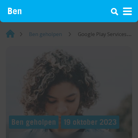
¡
Home
Ben geholpen
Google Play Services stopt steeds: 5 tips
Ben geholpen
19 oktober 2023