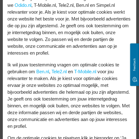
Open het instellingenmenu van je
we
Odido.nl
, T-Mobile.nl, Tele2.nl, Ben.nl en Simpel.nl
relevanter voor je. Als je kiest voor optimale cookies werkt
Android telefoon.
onze website het beste voor je. Met bijvoorbeeld advertenties
Ga naar ‘Apps’.
die op jou zijn afgestemd. Je geeft ons ook toestemming om
je internetgedrag binnen, en mogelijk ook buiten, onze
Druk op Google Play Store.
website te volgen. Zo passen wij en derde partijen de
Druk op ‘Cache legen’.
website, onze communicatie en advertenties aan op je
interesses en profiel.
5. Doe een update
Feedback
Ik wil jouw toestemming vragen om optimale cookies te
gebruiken om
Ben.nl
,
Tele2.nl
en
T-Mobile.nl
voor jou
Het kan zijn dat je Google Play Store app is
relevanter te maken. Als je kiest voor optimale cookies
ervaar je onze websites zo optimaal mogelijk, met
verouderd. De software updaten kan het
bijvoorbeeld advertenties die helemaal op jou zijn afgestemd.
probleem oplossen. Zo controleer je of je
Je geeft ons ook toestemming om jouw internetgedrag
Play Store up-to-date is:
binnen, en mogelijk ook buiten, onze websites te volgen. Met
deze informatie passen wij en derde partijen de websites,
Open Google Play Store.
onze communicatie en advertenties aan op jouw interesses
en profiel.
Klik in het menu op ‘Instellingen’.
Om de optimale cookies te plaatsen klik je hieronder op ‘Ja,