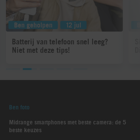
Ben geholpen
12 jul
Batterij van telefoon snel leeg?
S
Niet met deze tips!
D
Ben foto
Midrange smartphones met beste camera: de 5
beste keuzes