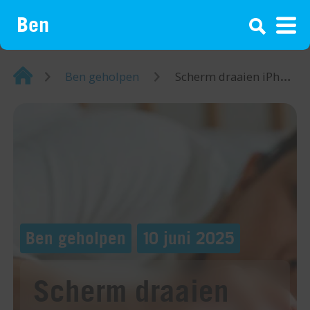
¡
Home
Ben geholpen
Scherm draaien iPhone: zo werkt het en zet je het aan of uit
Ben geholpen
10 juni 2025
Scherm draaien