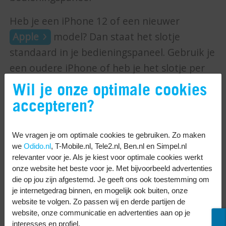
Heb je een iPhone 12 of een nieuwer
Apple
model? Dan staat het slotje
standaard in je bedieningspaneel. Gebruik je
een oudere iPhone of heb je het slotje per
ongeluk verwijderd? Dan zet je het makkelijk
Wil je onze optimale cookies
terug:
accepteren?
Ga naar de Instellingen app.
We vragen je om optimale cookies te gebruiken. Zo maken
Tik op
Bedieningspaneel
.
we
Odido.nl
, T-Mobile.nl, Tele2.nl, Ben.nl en Simpel.nl
Zoek onder
Meer regelaars
naar
relevanter voor je. Als je kiest voor optimale cookies werkt
Staanderichtingsslot.
onze website het beste voor je. Met bijvoorbeeld advertenties
die op jou zijn afgestemd. Je geeft ons ook toestemming om
Tik op het plusje. Nu verschijnt het
je internetgedrag binnen, en mogelijk ook buiten, onze
slotje weer in je bedieningspaneel.
website te volgen. Zo passen wij en derde partijen de
website, onze communicatie en advertenties aan op je
interesses en profiel.