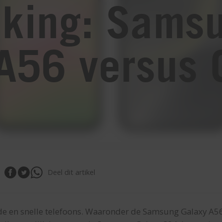
jking: Sams
A56 versus 
Deel dit artikel
e en snelle telefoons. Waaronder de Samsung Galaxy A56