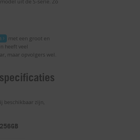
model uit de S-serie. Zo
n
met een groot en
n heeft veel
ar, maar opvolgers wel.
specificaties
j beschikbaar zijn,
 256GB