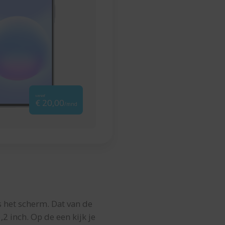
vanaf
€ 20,00
/mnd
s het scherm. Dat van de
2 inch. Op de een kijk je