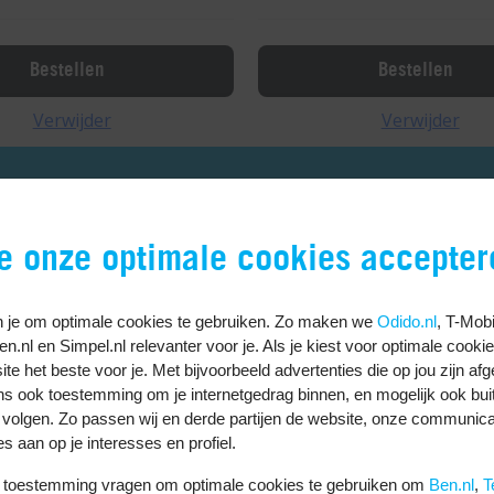
Bestellen
Bestellen
Verwijder
Verwijder
je onze optimale cookies accepter
 je om optimale cookies te gebruiken. Zo maken we
Odido.nl
, T-Mobi
Ben.nl en Simpel.nl relevanter voor je. Als je kiest voor optimale cooki
te het beste voor je. Met bijvoorbeeld advertenties die op jou zijn af
ns ook toestemming om je internetgedrag binnen, en mogelijk ook bui
 volgen. Zo passen wij en derde partijen de website, onze communica
es aan op je interesses en profiel.
uw toestemming vragen om optimale cookies te gebruiken om
Ben.nl
,
T