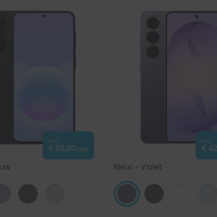
vanaf
vanaf
€ 20,00
€ 4
/mnd
auw
Kleur – Violet