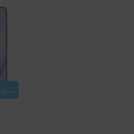
2,00
/mnd