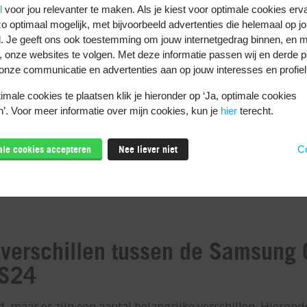
l
voor jou relevanter te maken. Als je kiest voor optimale cookies erv
o optimaal mogelijk, met bijvoorbeeld advertenties die helemaal op jo
. Je geeft ons ook toestemming om jouw internetgedrag binnen, en m
, onze websites te volgen. Met deze informatie passen wij en derde pa
onze communicatie en advertenties aan op jouw interesses en profiel
male cookies te plaatsen klik je hieronder op ‘Ja, optimale cookies
’. Voor meer informatie over mijn cookies, kun je
hier
terecht.
male cookies accepteren
Nee liever niet
Co
 verschillen tussen de Samsung
 S24
d, maar er zijn een aantal belangrijke verschillen. Hierond