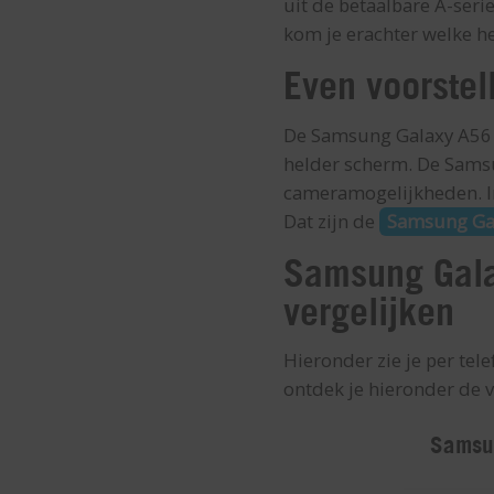
uit de betaalbare A-seri
kom je erachter welke het
Even voorste
De Samsung Galaxy A56 k
helder scherm. De Samsu
cameramogelijkheden. In
Dat zijn de
Samsung Ga
Samsung Galax
vergelijken
Hieronder zie je per tele
ontdek je hieronder de v
Samsu