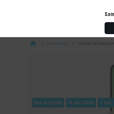
Naar Ben.nl
¡
Sam
Ben vergelijkt
Vergelijking: Samsung
Home
Ben vergelijkt
14 juni 2026
3 min. 