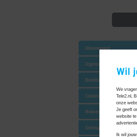
Abonnement
Algemeen
Wil 
Beeldscherm
We vragen
Camera
Tele2.nl, 
onze websi
Je geeft o
Netwerk
website te
advertenti
Geheugen
Ik wil jo