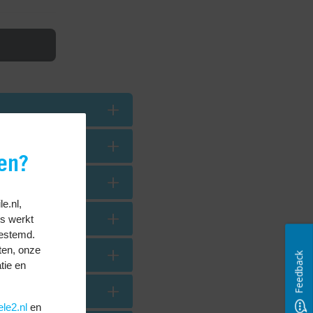
en?
le.nl,
es werkt
gestemd.
ten, onze
Feedback
tie en
ele2.nl
en