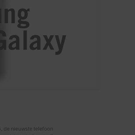
ung
Galaxy
, de nieuwste telefoon