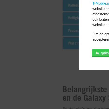
T-Mobile.n
Batterij
websites z
afgestemd
Veiligheid
ook buiten
websites, 
Processor
Om de opti
accepteren
Wat zit er in de doos:
Ja, opti
Belangrijkste
en de Galaxy
Beide telefoons zijn goe