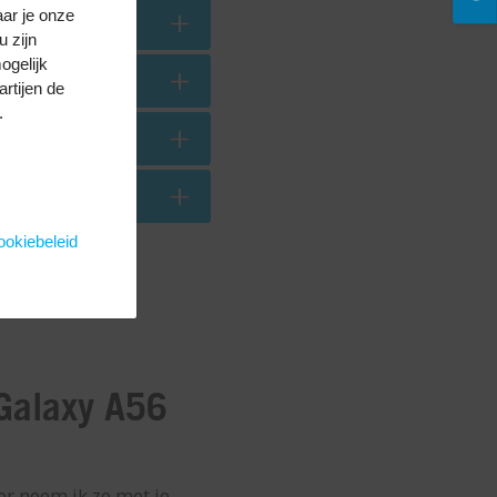
aar je onze
u zijn
ogelijk
rtijen de
.
okiebeleid
 Galaxy A56
er neem ik ze met je