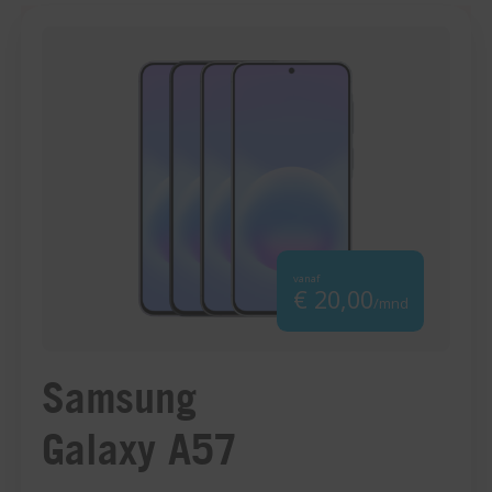
vanaf
€ 20,00
/mnd
Samsung
Galaxy A57