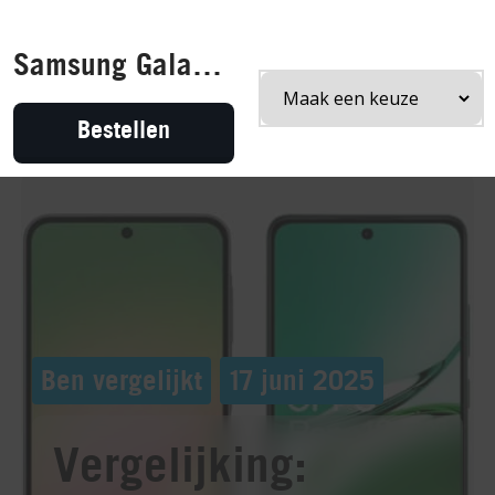
¡
Samsung Galaxy A57 128GB
Home
Ben vergelijkt
Vergelijking: Samsung Galaxy A56 versus OPPO Reno12 F
Bestellen
Ben vergelijkt
17 juni 2025
Vergelijking: