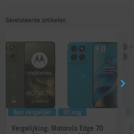
Gerelateerde artikelen
Ben vergelijkt
01 aug
B
Vergelijking: Motorola Edge 70
V