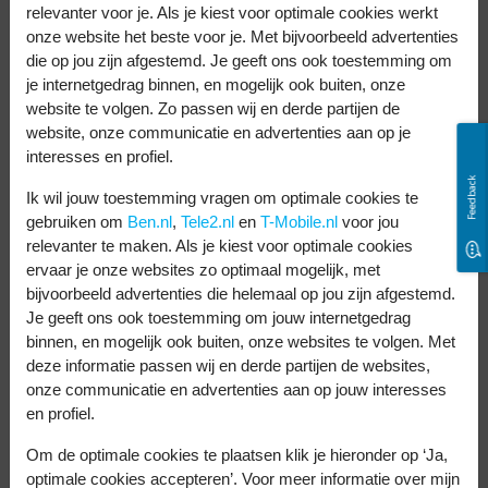
relevanter voor je. Als je kiest voor optimale cookies werkt
Reno12 F
onze website het beste voor je. Met bijvoorbeeld advertenties
die op jou zijn afgestemd. Je geeft ons ook toestemming om
Met de Galaxy A56 en OPPO Reno12 F krijg
je internetgedrag binnen, en mogelijk ook buiten, onze
je voor een scherpe prijs een snelle telefoon.
website te volgen. Zo passen wij en derde partijen de
website, onze communicatie en advertenties aan op je
Maar welke sneller is? Dat istduidelijk de
interesses en profiel.
Galaxy A56. Deze telefoon heeft een hogere
Feedback
Ik wil jouw toestemming vragen om optimale cookies te
maximale kloksnelheid van niet 2,4, maar
gebruiken om
Ben.nl
,
Tele2.nl
en
T-Mobile.nl
voor jou
2,9 GHz. Apps starten zo sneller op en
relevanter te maken. Als je kiest voor optimale cookies
ervaar je onze websites zo optimaal mogelijk, met
werken soepeler.
bijvoorbeeld advertenties die helemaal op jou zijn afgestemd.
Je geeft ons ook toestemming om jouw internetgedrag
Een ander voordeel is dat de processor
binnen, en mogelijk ook buiten, onze websites te volgen. Met
efficiënter is, omdat de afstand tussen
deze informatie passen wij en derde partijen de websites,
onze communicatie en advertenties aan op jouw interesses
transistors op de chip korter is (niet 6, maar
en profiel.
4 nanometer). Hierdoor gaat de batterij, die
Om de optimale cookies te plaatsen klik je hieronder op ‘Ja,
in de telefoons even groot is, langer op een
optimale cookies accepteren’. Voor meer informatie over mijn