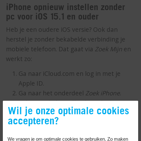
iPhone opnieuw instellen zonder
pc voor iOS 15.1 en ouder
Heb je een oudere iOS versie? Ook dan
herstel je zonder bekabelde verbinding je
mobiele telefoon. Dat gaat via
Zoek Mijn
en
werkt zo:
Ga naar iCloud.com en log in met je
Apple ID.
Ga naar het onderdeel
Zoek iPhone
.
Selecteer de betreffende mobiele
Wil je onze optimale cookies
telefoon in de lijst onder
Apparaten
en
accepteren?
klik op
Wis iPhone
.
Vervolgens stel je de iPhone als nieuw
We vragen je om optimale cookies te gebruiken. Zo maken