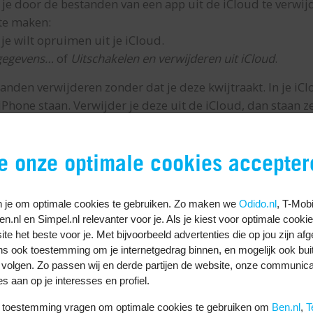
je door de bestanden van een app uit de iCloud te verwijd
 te maken:
je wilt opruimen uit je iCloud.
 gegevens…
of
Uitschakelen en verwijderen uit iCloud
.
standen verwijderen zonder dat je deze kwijtraakt. In je i
iPhone staan. Verwijder je deze uit de iCloud, dan staan z
lemaal opslaan in iCloud?
je onze optimale cookies accepter
s op. Zoals de reservekopie van je iPhone of iPad, foto’s en
 je om optimale cookies te gebruiken. Zo maken we
Odido.nl
, T-Mobi
 contacten, agenda’s en notities worden opgeslagen. Net 
Ben.nl en Simpel.nl relevanter voor je. Als je kiest voor optimale cooki
chtwoorden en inloggegevens. Je kan zelf kiezen wat je we
te het beste voor je. Met bijvoorbeeld advertenties die op jou zijn af
ns ook toestemming om je internetgedrag binnen, en mogelijk ook bui
 volgen. Zo passen wij en derde partijen de website, onze communica
nen door iCloud Drive te legen
es aan op je interesses en profiel.
iCloud op te ruimen? Bestanden verwijderen uit je iCloud 
uw toestemming vragen om optimale cookies te gebruiken om
Ben.nl
,
T