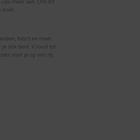
-ups meer aan. Om dit
e doet.
tanden, foto’s en meer.
je ook bent. iCloud tot
ten voor je op een rij: