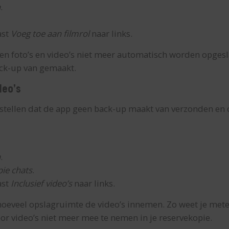
n
.
ast
Voeg toe aan filmrol
naar links.
ngen foto’s en video’s niet meer automatisch worden opgesl
ck-up van gemaakt.
deo’s
stellen dat de app geen back-up maakt van verzonden en 
n
.
ie chats
.
ast
Inclusief video’s
naar links.
 hoeveel opslagruimte de video’s innemen. Zo weet je met
oor video’s niet meer mee te nemen in je reservekopie.