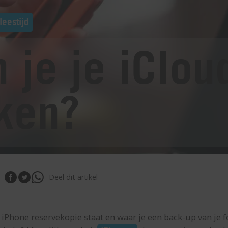
leestijd
 je je iClou
ken?
Deel dit artikel
 iPhone reservekopie staat en waar je een back-up van je f