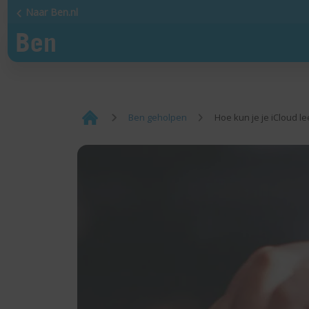
Naar Ben.nl
¡
Ben geholpen
Hoe kun je je iCloud 
Home