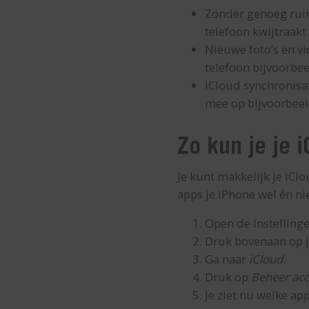
Zonder genoeg ruim
telefoon kwijtraakt
Nieuwe foto’s en vi
telefoon bijvoorbee
iCloud synchronisat
mee op bijvoorbeeld
Zo kun je je 
Je kunt makkelijk je iCl
apps je iPhone wel én ni
Open de Instelling
Druk bovenaan op 
Ga naar
iCloud
.
Druk op
Beheer ac
Je ziet nu welke ap