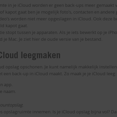
te in je iCloud worden er geen back-ups meer gemaakt van
 of kapot gaat ben je mogelijk foto’s, contacten en andere 
deo’s worden niet meer opgeslagen in iCloud. Ook deze ben
ld kapot gaat.
ie stopt tussen je apparaten. Als je iets bewerkt op je iPh
 je Mac. Je ziet hier de oude versie van je bestand.
iCloud leegmaken
oud opslag opschonen. Je kunt namelijk makkelijk instelle
et een back-up in iCloud maakt. Zo maak je je iCloud leeg:
en app.
je naam.
countopslag
.
ps opslagruimte innemen. Is je iCloud opslag bijna vol? D