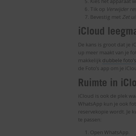
Kies het apparaat w
Tik op
Verwijder re
Bevestig met
Zet ui
iCloud leegma
De kans is groot dat je i
up meer maakt van je foto
makkelijk
dubbele foto’s
de Foto’s app om je iClo
Ruimte in iCl
iCloud is ook de plek wa
WhatsApp kun je ook fot
reservekopie wordt. Je 
te passen:
Open WhatsApp.