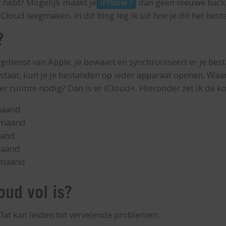
 hebt? Mogelijk maakt je
iPhone
dan geen nieuwe back
loud leegmaken. In dit blog leg ik uit hoe je dit het best
?
agdienst van Apple. Je bewaart en synchroniseert er je bes
staat, kun je je bestanden op ieder apparaat openen. Waar 
er ruimte nodig? Dan is er iCloud+. Hieronder zet ik de kos
maand
r maand
aand
maand
 maand
oud vol is?
? Dat kan leiden tot vervelende problemen: