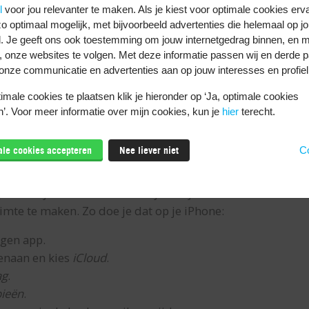
l
voor jou relevanter te maken. Als je kiest voor optimale cookies erv
jderd en staan dan ook niet meer op je iPhone.
o optimaal mogelijk, met bijvoorbeeld advertenties die helemaal op jo
pp. Je ziet daar welke bestanden in je iCloud Drive staan
. Je geeft ons ook toestemming om jouw internetgedrag binnen, en m
, onze websites te volgen. Met deze informatie passen wij en derde pa
onze communicatie en advertenties aan op jouw interesses en profiel
s
op
iCloud Drive
.
p de drie puntjes.
male cookies te plaatsen klik je hieronder op ‘Ja, optimale cookies
e sorteert zo het overzicht en ziet de grootste bestanden b
’. Voor meer informatie over mijn cookies, kun je
hier
terecht.
 naar links en druk op
Verwijder
.
male cookies accepteren
Nee liever niet
Co
en door reservekopieën te verw
ieën in je iCloud? Zoals eentje van je oude telefoon? Dan
mte te maken. Zo doe je dat op je iPhone:
ngen app.
enaan en kies
iCloud
.
ag
.
ieën
.