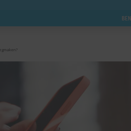
BEN
leegmaken?