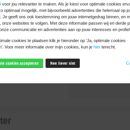
l
voor jou relevanter te maken. Als je kiest voor optimale cookies erv
o optimaal mogelijk, met bijvoorbeeld advertenties die helemaal op jo
. Je geeft ons ook toestemming om jouw internetgedrag binnen, en m
, onze websites te volgen. Met deze informatie passen wij en derde pa
onze communicatie en advertenties aan op jouw interesses en profiel
zio: KI KalorienzÃ¤hler
male cookies te plaatsen klik je hieronder op ‘Ja, optimale cookies
Download dez
’. Voor meer informatie over mijn cookies, kun je
hier
terecht.
lorien Tracker, ErnÃ¤hrung
Essen tracken, Abnehmen
male cookies accepteren
Nee liever niet
Co
t ErnÃ¤hrungstagebuch
ter