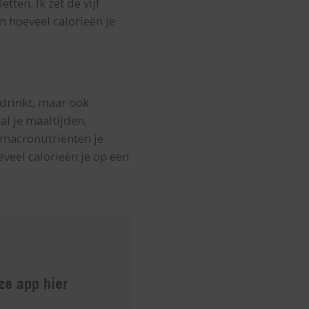
tten. Ik zet de vijf
en hoeveel calorieën je
 drinkt, maar ook
al je maaltijden,
 macronutriënten je
veel calorieën je op een
e app hier