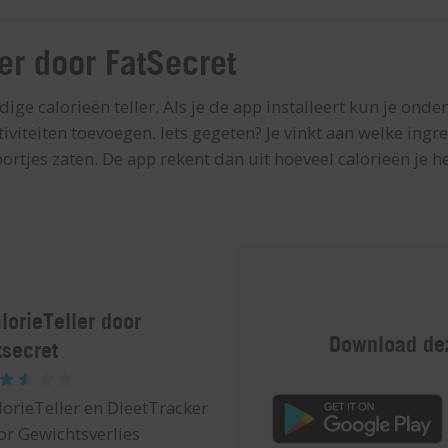
ler door FatSecret
ige calorieën teller. Als je de app installeert kun je onder
iviteiten toevoegen. Iets gegeten? Je vinkt aan welke ingred
ortjes zaten. De app rekent dan uit hoeveel calorieën je h
lorieTeller door
Download dez
tsecret
lorieTeller en DieetTracker
or Gewichtsverlies