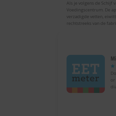
Als je volgens de Schijf v
Voedingscentrum. De app
verzadigde vetten, eiwit
rechtstreeks van de fab
Mi
Do
or
di