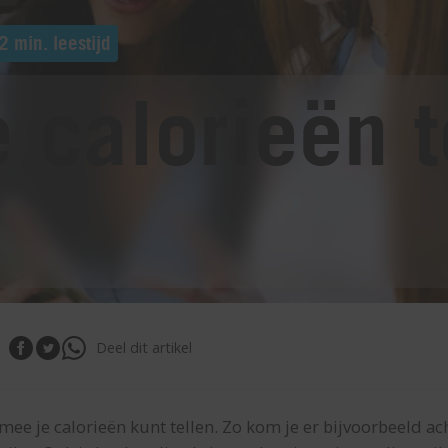
2 min. leestijd
 calorieën t
Deel dit artikel
rmee je calorieën kunt tellen. Zo kom je er bijvoorbeeld ac