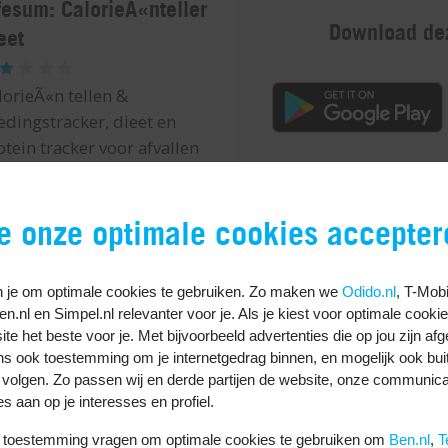
fesum: CalorieÃ«nteller
Download dez
eet
lorieÃ«n tellen &
edingstracker, dieet en
otein tracker voor afvallen
je onze optimale cookies accepter
 je om optimale cookies te gebruiken. Zo maken we
Odido.nl
, T-Mobi
Ben.nl en Simpel.nl relevanter voor je. Als je kiest voor optimale cooki
te het beste voor je. Met bijvoorbeeld advertenties die op jou zijn af
 en calorieënteller. Je kunt de voedingstracker gebruiken 
ns ook toestemming om je internetgedrag binnen, en mogelijk ook bui
egen. Dat kan handmatig, maar ook met de barcodescanner.
 volgen. Zo passen wij en derde partijen de website, onze communica
n vetten bij. Of je laat een voedingsplan op maat voor je 
es aan op je interesses en profiel.
k dit kun je in de app bijhouden. Met YAZIO Pro kun je de
uw toestemming vragen om optimale cookies te gebruiken om
Ben.nl
,
T
egang tot nog meer functies.