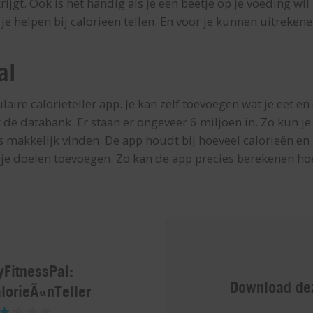
jgt. Ook is het handig als je een beetje op je voeding wil le
 je helpen bij calorieën tellen. En voor je kunnen uitreken
al
aire calorieteller app. Je kan zelf toevoegen wat je eet en
 de databank. Er staan er ongeveer 6 miljoen in. Zo kun je 
s makkelijk vinden. De app houdt bij hoeveel calorieën en
 je doelen toevoegen. Zo kan de app precies berekenen hoe
FitnessPal:
Download dez
lorieÃ«nTeller