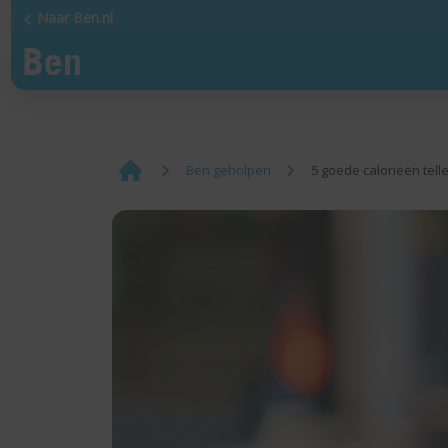
Naar Ben.nl
¡
Ben geholpen
5 goede calorieën tell
Home