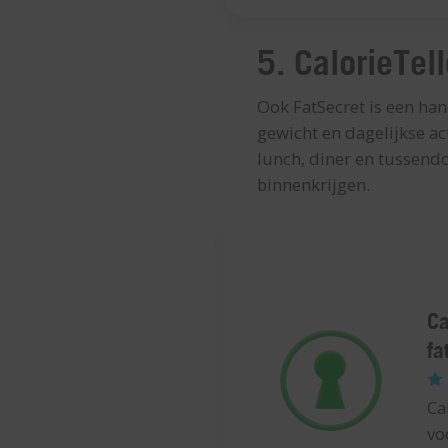
5. CalorieTel
Ook FatSecret is een hand
gewicht en dagelijkse act
lunch, diner en tussendo
binnenkrijgen.
Ca
fa
Ca
vo