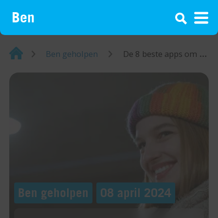
¡
Home
Ben geholpen
De 8 beste apps om foto’s mee te bewerken in 2024
Ben geholpen
08 april 2024