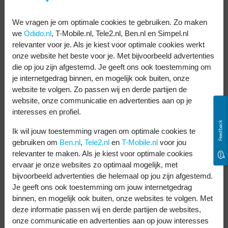
mogelijkheden. Het is ook nog eens
We vragen je om optimale cookies te gebruiken. Zo maken
makkelijk in gebruik. De standaard versie is
we
Odido.nl
, T-Mobile.nl, Tele2.nl, Ben.nl en Simpel.nl
relevanter voor je. Als je kiest voor optimale cookies werkt
gratis en de Pro versie kost € 43,99 per jaar.
onze website het beste voor je. Met bijvoorbeeld advertenties
7. Tezza
die op jou zijn afgestemd. Je geeft ons ook toestemming om
je internetgedrag binnen, en mogelijk ook buiten, onze
website te volgen. Zo passen wij en derde partijen de
De Tezza app is de perfecte app als je graag
website, onze communicatie en advertenties aan op je
mooie effecten aan je foto’s toevoegt. Je
interesses en profiel.
kunt kiezen uit meer dan veertig
presets.
Feedback
Ik wil jouw toestemming vragen om optimale cookies te
Van vintage effecten en minimalistische
gebruiken om
Ben.nl
,
Tele2.nl
en
T-Mobile.nl
voor jou
effecten tot lichte en kleurrijke effecten.
relevanter te maken. Als je kiest voor optimale cookies
ervaar je onze websites zo optimaal mogelijk, met
Ook kan je ondertiteling toevoegen aan
bijvoorbeeld advertenties die helemaal op jou zijn afgestemd.
video’s, je foto’s een ouderwetse uitstraling
Je geeft ons ook toestemming om jouw internetgedrag
binnen, en mogelijk ook buiten, onze websites te volgen. Met
geven en kleuren bewerken. Met de gratis
deze informatie passen wij en derde partijen de websites,
versie heb je de keuze uit enkele effecten.
onze communicatie en advertenties aan op jouw interesses