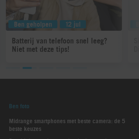
Ben geholpen
12 jul
Batterij van telefoon snel leeg?
S
Niet met deze tips!
D
Ben foto
Midrange smartphones met beste camera: de 5
beste keuzes