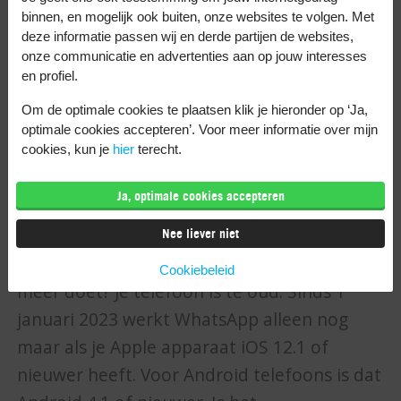
herstelt zo de verbindingsinstellingen en je
binnen, en mogelijk ook buiten, onze websites te volgen. Met
telefoon maakt opnieuw verbinding met het
deze informatie passen wij en derde partijen de websites,
onze communicatie en advertenties aan op jouw interesses
netwerk. Grote kans dat WhatsApp het dan
en profiel.
weer doet.
Om de optimale cookies te plaatsen klik je hieronder op ‘Ja,
WhatsApp doet het
optimale cookies accepteren’. Voor meer informatie over mijn
cookies, kun je
hier
terecht.
niet meer omdat je
Ja, optimale cookies accepteren
telefoon te oud is
Nee liever niet
De laatste reden waarom WhatsApp het niet
Cookiebeleid
meer doet? Je telefoon is te oud. Sinds 1
januari 2023 werkt WhatsApp alleen nog
maar als je Apple apparaat iOS 12.1 of
nieuwer heeft. Voor Android telefoons is dat