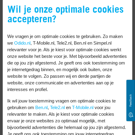
telefoon
Wil je onze optimale cookies
accepteren?
Ga naar de Google Play Store.
Tik op je profielafbeelding rechtsboven.
Druk op ‘Mijn apps en games’..
We vragen je om optimale cookies te gebruiken. Zo maken
we
Odido.nl
, T-Mobile.nl, Tele2.nl, Ben.nl en Simpel.nl
Veeg naar beneden om te zien of
relevanter voor je. Als je kiest voor optimale cookies werkt
WhatsApp een update beschikbaar
onze website het beste voor je. Met bijvoorbeeld advertenties
heeft.
die op jou zijn afgestemd. Je geeft ons ook toestemming om
je internetgedrag binnen, en mogelijk ook buiten, onze
Zo ja? Druk op ‘Updaten’.
website te volgen. Zo passen wij en derde partijen de
Je telefoon installeert nu de nieuwste
website, onze communicatie en advertenties aan op je
interesses en profiel.
WhatsApp versie.
Feedback
Ik wil jouw toestemming vragen om optimale cookies te
Start je telefoon opnieuw op
gebruiken om
Ben.nl
,
Tele2.nl
en
T-Mobile.nl
voor jou
relevanter te maken. Als je kiest voor optimale cookies
Doet WhatsApp het na al deze stappen nog
ervaar je onze websites zo optimaal mogelijk, met
steeds niet? Start je telefoon opnieuw op. Je
bijvoorbeeld advertenties die helemaal op jou zijn afgestemd.
Je geeft ons ook toestemming om jouw internetgedrag