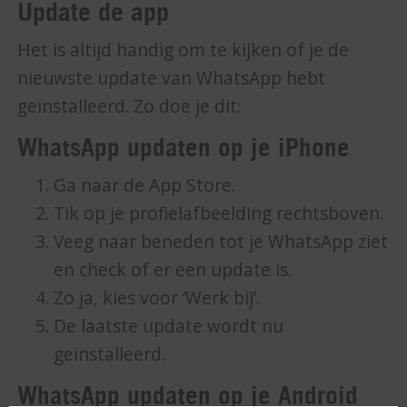
Update de app
Het is altijd handig om te kijken of je de
nieuwste update van WhatsApp hebt
geïnstalleerd. Zo doe je dit:
WhatsApp updaten op je iPhone
Ga naar de App Store.
Tik op je profielafbeelding rechtsboven.
Veeg naar beneden tot je WhatsApp ziet
en check of er een update is.
Zo ja, kies voor ‘Werk bij’.
De laatste update wordt nu
geïnstalleerd.
WhatsApp updaten op je Android