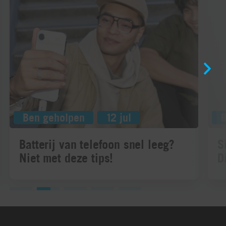
Ben geholpen
12 jul
Batterij van telefoon snel leeg?
S
Niet met deze tips!
D