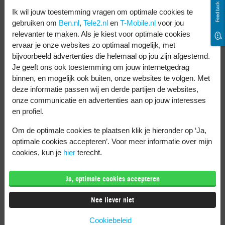
Feedback
Ik wil jouw toestemming vragen om optimale cookies te
Welke telefoons bij
gebruiken om
Ben.nl
,
Tele2.nl
en
T-Mobile.nl
voor jou
relevanter te maken. Als je kiest voor optimale cookies
mij krijgen sowieso
ervaar je onze websites zo optimaal mogelijk, met
bijvoorbeeld advertenties die helemaal op jou zijn afgestemd.
Android 12?
Je geeft ons ook toestemming om jouw internetgedrag
binnen, en mogelijk ook buiten, onze websites te volgen. Met
deze informatie passen wij en derde partijen de websites,
Zo. Wil je ook een telefoon met Android 12?
onze communicatie en advertenties aan op jouw interesses
Ik laat je zien welke telefoons Android 12
en profiel.
hebben of binnenkort krijgen.
Om de optimale cookies te plaatsen klik je hieronder op ‘Ja,
optimale cookies accepteren’. Voor meer informatie over mijn
Samsung:
cookies, kun je
hier
terecht.
Samsung Galaxy A32
Ja, optimale cookies accepteren
Samsung Galaxy S20 FE
Nee liever niet
Samsung Galaxy A52s
Samsung Galaxy A22
Cookiebeleid