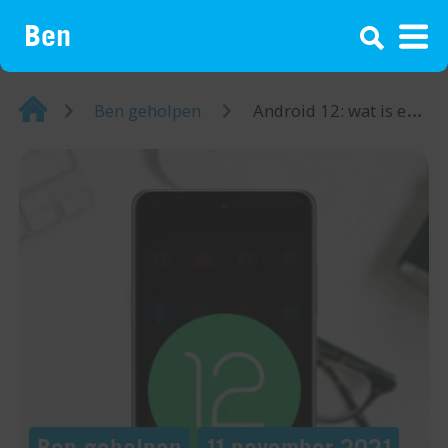
¡
Home
Ben geholpen
Android 12: wat is er nieuw?
Ben geholpen
11 november 2021