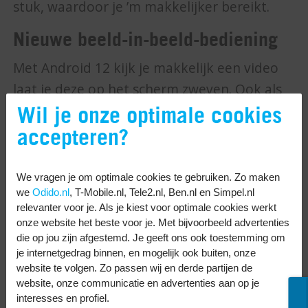
stuk, waardoor je ’m makkelijker bereikt.
Nieuwe beeld-in-beeld-bediening
Met Android 12 kijk je makkelijk een video
laat je deze op het scherm zweven. Ook als
Wil je onze optimale cookies
je daarna een andere app opent. De video
blijft zichtbaar. Oftewel: appen met
accepteren?
vrienden tijdens het series streamen.
Bijkomend voordeel: met Android 12 kun je
We vragen je om optimale cookies te gebruiken. Zo maken
we
Odido.nl
, T-Mobile.nl, Tele2.nl, Ben.nl en Simpel.nl
de video ook vergroten zonder naar volledig
relevanter voor je. Als je kiest voor optimale cookies werkt
scherm te gaan.
onze website het beste voor je. Met bijvoorbeeld advertenties
die op jou zijn afgestemd. Je geeft ons ook toestemming om
je internetgedrag binnen, en mogelijk ook buiten, onze
website te volgen. Zo passen wij en derde partijen de
website, onze communicatie en advertenties aan op je
interesses en profiel.