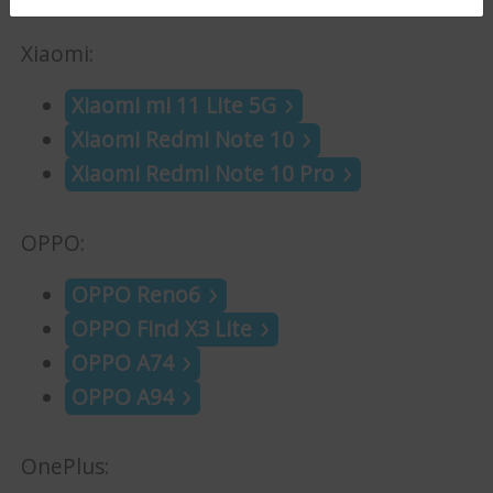
Xiaomi:
Xiaomi mi 11 Lite 5G
Xiaomi Redmi Note 10
Xiaomi Redmi Note 10 Pro
OPPO:
OPPO Reno6
OPPO Find X3 Lite
OPPO A74
OPPO A94
OnePlus: