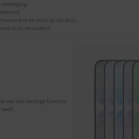
 beveiliging
.
chtwoord
.
chtwoord in en druk op
Ga door
.
oord is nu veranderd.
je van alle handige functies
 heeft.