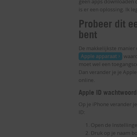
geen apps downloaden of
is er een oplossing. Ik l
Probeer dit e
bent
De makkelijkste manier 
Apple apparaat
waarop
moet wel een toegangsco
Dan verander je je Apple
online.
Apple ID wachtwoord
Op je iPhone verander je
ID:
Open de Instelling
Druk op je naam b