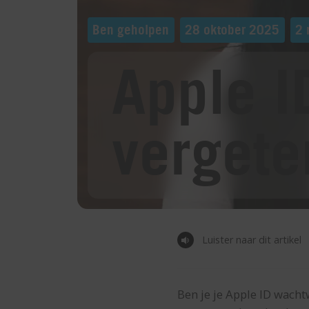
Ben geholpen
28 oktober 2025
2 
Apple 
vergete
Luister naar dit artikel
Ben je je Apple ID wach