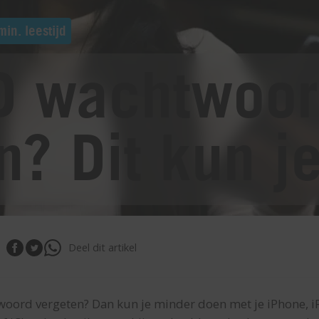
min. leestijd
ID wachtwoo
n? Dit kun j
Deel dit artikel
twoord vergeten? Dan kun je minder doen met je iPhone, i