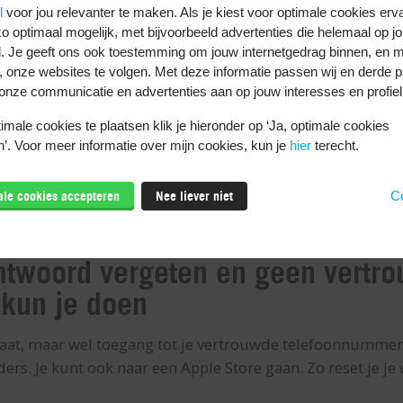
l
voor jou relevanter te maken. Als je kiest voor optimale cookies erv
wachtwoord veranderen
o optimaal mogelijk, met bijvoorbeeld advertenties die helemaal op jo
at bij de hand? Als je op een ander apparaat bent ingelog
. Je geeft ons ook toestemming om jouw internetgedrag binnen, en m
, onze websites te volgen. Met deze informatie passen wij en derde pa
e wachtwoord veranderen:
onze communicatie en advertenties aan op jouw interesses en profiel
ple.com
.
male cookies te plaatsen klik je hieronder op ‘Ja, optimale cookies
 beveiliging
.
’. Voor meer informatie over mijn cookies, kun je
hier
terecht.
or gestolen apparaat
is uitgeschakeld, kun je nu je wacht
male cookies accepteren
Nee liever niet
Co
ie je een lijst met Apple apparaten waarop je met je Appl
 deze apparaten je Apple ID wachtwoord te veranderen.
htwoord vergeten en geen vertr
 kun je doen
aat, maar wel toegang tot je vertrouwde telefoonnummer?
ers. Je kunt ook naar een Apple Store gaan. Zo reset je j