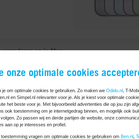
 veranderen op je Mac
ogd op je Apple ID, waarvan je het wachtwoord bent verge
je onze optimale cookies accepter
:
menu en kies
Systeeminstellingen…
.
 je om optimale cookies te gebruiken. Zo maken we
Odido.nl
, T-Mobi
venaan
Ben.nl en Simpel.nl relevanter voor je. Als je kiest voor optimale cooki
 beveiliging
.
te het beste voor je. Met bijvoorbeeld advertenties die op jou zijn af
htwoord…
.
ns ook toestemming om je internetgedrag binnen, en mogelijk ook bui
d in dat je gebruikt om je Mac te ontgrendelen. Dit is e
 volgen. Zo passen wij en derde partijen de website, onze communica
 je Apple ID.
es aan op je interesses en profiel.
Apple ID wachtwoord wijzigen.
uw toestemming vragen om optimale cookies te gebruiken om
Ben.nl
,
T