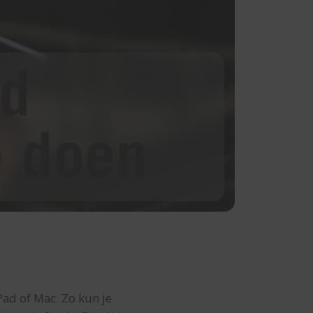
rd
e doen
Pad of Mac. Zo kun je