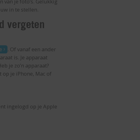
van je foto’s. Gelukkig
uw in te stellen.
rd vergeten
e
. Of vanaf een ander
raat is. Je apparaat
b je zo’n apparaat?
t op je iPhone, Mac of
ent ingelogd op je Apple