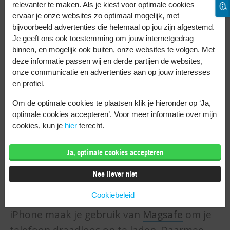
relevanter te maken. Als je kiest voor optimale cookies
Samsung Galaxy S23 FE
ervaar je onze websites zo optimaal mogelijk, met
Samsung Galaxy S22
bijvoorbeeld advertenties die helemaal op jou zijn afgestemd.
Samsung Galaxy S21 FE
Je geeft ons ook toestemming om jouw internetgedrag
binnen, en mogelijk ook buiten, onze websites te volgen. Met
Google Pixel 7a
deze informatie passen wij en derde partijen de websites,
iPhone 15
onze communicatie en advertenties aan op jouw interesses
en profiel.
iPhone 14
iPhone 13
Om de optimale cookies te plaatsen klik je hieronder op ‘Ja,
optimale cookies accepteren’. Voor meer informatie over mijn
iPhone 12
cookies, kun je
hier
terecht.
iPhone 11
iPhone SE
Ja, optimale cookies accepteren
Nee liever niet
Ontdek hier alles over het
draadloos
Cookiebeleid
opladen van een Samsung telefoon
. Bij een
iPhone maak je gebruik van
Magsafe
om je