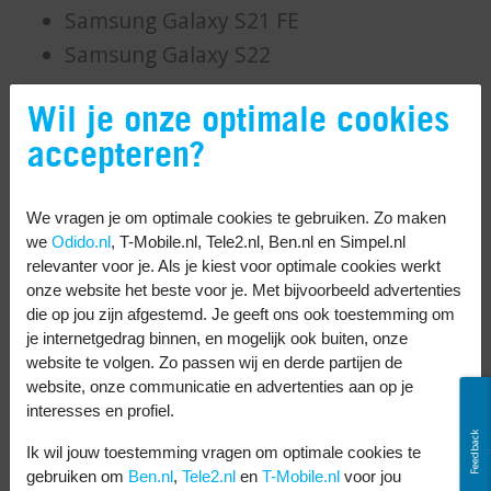
Samsung Galaxy S21 FE
Samsung Galaxy S22
Wil je onze optimale cookies
Welke telefoons
accepteren?
kunnen draadloos
opladen?
We vragen je om optimale cookies te gebruiken. Zo maken
we
Odido.nl
, T-Mobile.nl, Tele2.nl, Ben.nl en Simpel.nl
relevanter voor je. Als je kiest voor optimale cookies werkt
Steeds meer telefoons kun je draadloos
onze website het beste voor je. Met bijvoorbeeld advertenties
die op jou zijn afgestemd. Je geeft ons ook toestemming om
opladen. Zo’n draadloze oplader moet je wel
je internetgedrag binnen, en mogelijk ook buiten, onze
los kopen voor je telefoon. Bij mij kun je
website te volgen. Zo passen wij en derde partijen de
deze telefoons kopen die je draadloos kunt
website, onze communicatie en advertenties aan op je
interesses en profiel.
opladen:
Feedback
Ik wil jouw toestemming vragen om optimale cookies te
Samsung Galaxy S23
gebruiken om
Ben.nl
,
Tele2.nl
en
T-Mobile.nl
voor jou