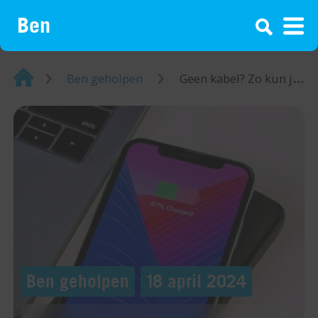
¡
Home
Ben geholpen
Geen kabel? Zo kun je je telefoon draadloos opladen
Ben geholpen
18 april 2024