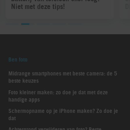
Niet met deze tips!
D
Ben foto
Midrange smartphones met beste camera: de 5
beste keuzes
Foto kleiner maken: zo doe je dat met deze
handige apps
Schermopname op je iPhone maken? Zo doe je
dat
Achtergrond verwijderen van foto? Beste