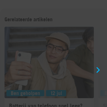
Gerelateerde artikelen
Ben geholpen
12 jul
Batterij van telefoon snel leeg?
S