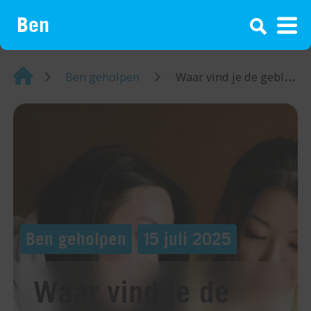
¡
Home
Ben geholpen
Waar vind je de geblokkeerde nummers op je iPhone?
Ben geholpen
15 juli 2025
Waar vind je de