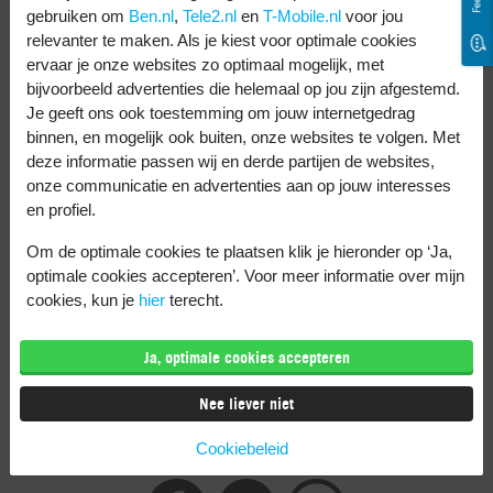
Veeg het geblokkeerde contact naar
gebruiken om
Ben.nl
,
Tele2.nl
en
T-Mobile.nl
voor jou
links en je kan diegene deblokkeren.
relevanter te maken. Als je kiest voor optimale cookies
ervaar je onze websites zo optimaal mogelijk, met
Tijd voor een nieuwe
bijvoorbeeld advertenties die helemaal op jou zijn afgestemd.
Je geeft ons ook toestemming om jouw internetgedrag
telefoon?
binnen, en mogelijk ook buiten, onze websites te volgen. Met
deze informatie passen wij en derde partijen de websites,
onze communicatie en advertenties aan op jouw interesses
Is je telefoon aan vervanging toe? Ik heb
en profiel.
veel goede
telefoons
in combinatie met
Om de optimale cookies te plaatsen klik je hieronder op ‘Ja,
een abonnement voor je. Zoals de
optimale cookies accepteren’. Voor meer informatie over mijn
Samsung Galaxy S25
. Of kies voor
cookies, kun je
hier
terecht.
Sim Only
als je nog een goede telefoon
Ja, optimale cookies accepteren
hebt. Bij mij kan het allemaal.
Nee liever niet
Deel dit artikel
Cookiebeleid