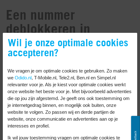
Een nummer
deblokkeren in
WhatsApp.
Wil je onze optimale cookies
accepteren?
Als je iemand in WhatsApp hebt
geblokkeerd, moet je wat andere stappen
We vragen je om optimale cookies te gebruiken. Zo maken
ondernemen. Zo deblokkeer je iemand in
we
Odido.nl
, T-Mobile.nl, Tele2.nl, Ben.nl en Simpel.nl
relevanter voor je. Als je kiest voor optimale cookies werkt
WhatsApp:
onze website het beste voor je. Met bijvoorbeeld advertenties
die op jou zijn afgestemd. Je geeft ons ook toestemming om
Open WhatsApp.
je internetgedrag binnen, en mogelijk ook buiten, onze
Ga naar
Instellingen
.
website te volgen. Zo passen wij en derde partijen de
website, onze communicatie en advertenties aan op je
Tik op
Privacy
.
interesses en profiel.
Tik op
Geblokkeerd
.
Feedback
Ik wil jouw toestemming vragen om optimale cookies te