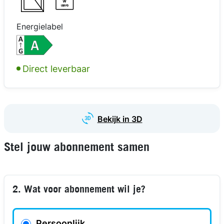
W
USB PD
Energielabel
kijk in 3D
kijk in 3D
kijk in 3D
Direct leverbaar
Bekijk in 3D
Stel jouw abonnement samen
2. Wat voor abonnement wil je?
Persoonlijk