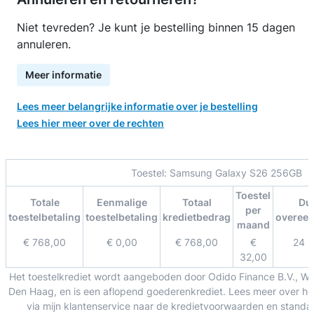
Niet tevreden? Je kunt je bestelling binnen 15 dagen
annuleren.
Meer informatie
Lees meer belangrijke informatie over je bestelling
Lees hier meer over de rechten
Toestel:
Samsung Galaxy S26 256GB
Toestel
Totale
Eenmalige
Totaal
Du
per
toestelbetaling
toestelbetaling
kredietbedrag
overee
maand
€ 768,00
€ 0,00
€ 768,00
€
24 
32,00
Het toestelkrediet wordt aangeboden door Odido Finance B.V., W
Den Haag, en is een aflopend goederenkrediet. Lees meer over het
via mijn klantenservice naar de kredietvoorwaarden en standa