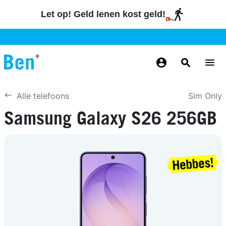
Overslaan en naar de inhoud gaan
Let op! Geld lenen kost geld!
GRATIS
MAANDELIJKS AANPASSEN
BETROUWBAAR
GRATIS
GRATIS
NUMMERBEHOUD
BEZORGING
ODIDO NETWERK
Sim Only
Alle telefoons
Samsung Galaxy S26 256GB