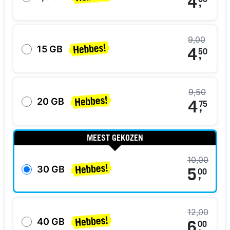
4
00
,
9,00
15 GB
4
50
,
9,50
20 GB
4
75
,
MEEST GEKOZEN
10,00
30 GB
5
00
,
12,00
40 GB
6
00
,