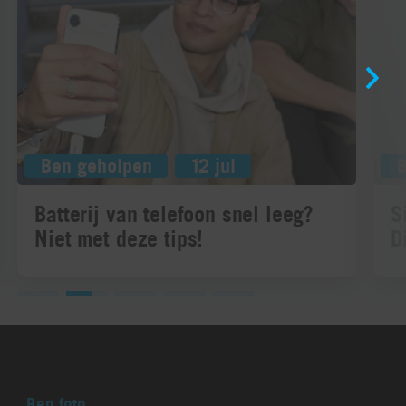
Ben geholpen
12 jul
Batterij van telefoon snel leeg?
S
Niet met deze tips!
D
Ben foto