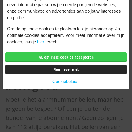
toegangscodescherm ziet.
deze informatie passen wij en derde partijen de websites,
Kies daar voor ‘Noodgeval’.
onze communicatie en advertenties aan op jouw interesses
en profiel.
Tik op ‘Medische ID’.
Kies een nummer dat bij de ‘SOS-
Om de optimale cookies te plaatsen klik je hieronder op ‘Ja,
optimale cookies accepteren’. Voor meer informatie over mijn
contactpersonen’ staat vermeld.
cookies, kun je
hier
terecht.
112 bellen zonder
Ja, optimale cookies accepteren
abonnement of
Nee liever niet
beltegoed
Cookiebeleid
Moet je het alarmnummer bellen, maar heb
je geen beltegoed? Of ben je buiten de
bundel van je abonnement? Geen zorgen. Je
kan 112 altijd bereiken. Het bellen van een