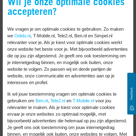
Wil je onze optimale cookies
misschien zelf bekenden van het slachtoffer
accepteren?
bereiken. Ik leg je hieronder uit hoe je het in
case of emergency contact van iemand
We vragen je om optimale cookies te gebruiken. Zo maken
anders kunt vinden.
we
Odido.nl
, T-Mobile.nl, Tele2.nl, Ben.nl en Simpel.nl
relevanter voor je. Als je kiest voor optimale cookies werkt
ICE contact vinden op Android
onze website het beste voor je. Met bijvoorbeeld advertenties
die op jou zijn afgestemd. Je geeft ons ook toestemming om
Veeg over het scherm en kies de optie
je internetgedrag binnen, en mogelijk ook buiten, onze
website te volgen. Zo passen wij en derde partijen de
‘Noodgeval’.
website, onze communicatie en advertenties aan op je
Tik op ‘Noodinformatie’.
interesses en profiel.
Feedback
Kies het ‘ICE-contact’ om diegene vanuit
Ik wil jouw toestemming vragen om optimale cookies te
het vergrendelscherm te bellen.
gebruiken om
Ben.nl
,
Tele2.nl
en
T-Mobile.nl
voor jou
relevanter te maken. Als je kiest voor optimale cookies
ICE contact vinden op een iPhone
ervaar je onze websites zo optimaal mogelijk, met
bijvoorbeeld advertenties die helemaal op jou zijn afgestemd.
Activeer het scherm tot je het
Je geeft ons ook toestemming om jouw internetgedrag
binnen, en mogelijk ook buiten, onze websites te volgen. Met