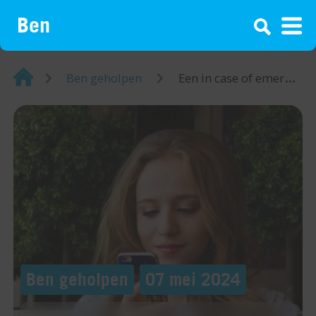
¡
Home
Ben geholpen
Een in case of emergency contact instellen
Ben geholpen
07 mei 2024