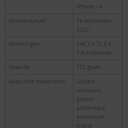
iPhone 14
i
Releasedatum
16 september
2022
Afmetingen
146,7 x 71,5 x
1
7,8 millimeter
7
Gewicht
172 gram
Gebruikte materialen
Glazen
G
voorkant,
v
glazen
g
achterkant,
a
aluminium
frame