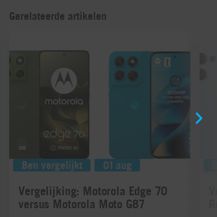
Gerelateerde artikelen
Ben vergelijkt
01 aug
B
Vergelijking: Motorola Edge 70
V
versus Motorola Moto G87
R