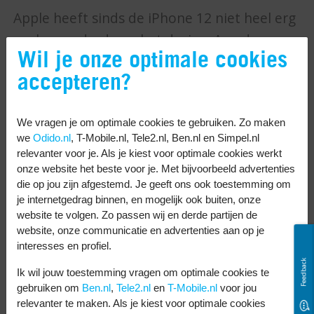
Apple heeft sinds de iPhone 12 niet heel erg
veel veranderd aan het design. Aan de
Wil je onze optimale cookies
buitenkant zijn de iPhone 14 en iPhone 13
accepteren?
hetzelfde. De iPhone 13 is iets dunner, maar
weegt 2 gram meer. Maar als jij dat verschil
We vragen je om optimale cookies te gebruiken. Zo maken
kan voelen, petje af! Het enige verschil zit
we
Odido.nl
, T-Mobile.nl, Tele2.nl, Ben.nl en Simpel.nl
hem in de kleur. Beide zijn beschikbaar in
relevanter voor je. Als je kiest voor optimale cookies werkt
zwart, blauw, wit en rood. De iPhone 14 is er
onze website het beste voor je. Met bijvoorbeeld advertenties
die op jou zijn afgestemd. Je geeft ons ook toestemming om
in de unieke kleuren paars en geel. De
je internetgedrag binnen, en mogelijk ook buiten, onze
iPhone 13 herken je aan de kleuren groen
website te volgen. Zo passen wij en derde partijen de
website, onze communicatie en advertenties aan op je
en roze.
interesses en profiel.
Goede camera’s
Feedback
Ik wil jouw toestemming vragen om optimale cookies te
gebruiken om
Ben.nl
,
Tele2.nl
en
T-Mobile.nl
voor jou
De camera’s van
iPhone telefoons
zijn
relevanter te maken. Als je kiest voor optimale cookies