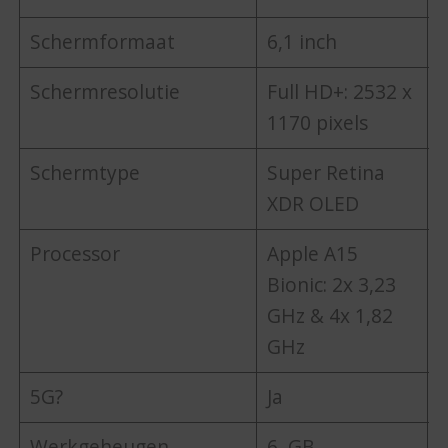
Schermformaat
6,1 inch
6
Schermresolutie
Full HD+: 2532 x
F
1170 pixels
1
Schermtype
Super Retina
S
XDR OLED
Processor
Apple A15
A
Bionic: 2x 3,23
B
GHz & 4x 1,82
G
GHz
5G?
Ja
J
Werkgeheugen
6 GB