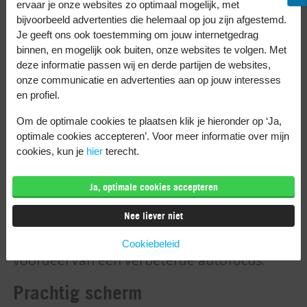
goed. Dat komt door de uitstekende
ervaar je onze websites zo optimaal mogelijk, met
bijvoorbeeld advertenties die helemaal op jou zijn afgestemd.
software in de telefoon. Je moet dan ook
Je geeft ons ook toestemming om jouw internetgedrag
niet de specificaties één-op-één vergelijken
binnen, en mogelijk ook buiten, onze websites te volgen. Met
deze informatie passen wij en derde partijen de websites,
met die van een Android telefoon. De
onze communicatie en advertenties aan op jouw interesses
iPhone 14 en iPhone 13 hebben beide de
en profiel.
beschikking over een 12-megapixel
Om de optimale cookies te plaatsen klik je hieronder op ‘Ja,
hoofdcamera. Daarmee maak je enorm
optimale cookies accepteren’. Voor meer informatie over mijn
scherpe en kleurrijke foto’s. Ook in het
cookies, kun je
hier
terecht.
donker. Door het grotere diafragma en de
Ja, optimale cookies accepteren
verbeterde software, komen de nachtfoto’s
op de iPhone 14 net iets beter tot hun recht.
Nee liever niet
De selfiecamera van de iPhone 14 heeft het
Cookiebeleid
voordeel van een verbeterde autofocus.
Prachtig scherm