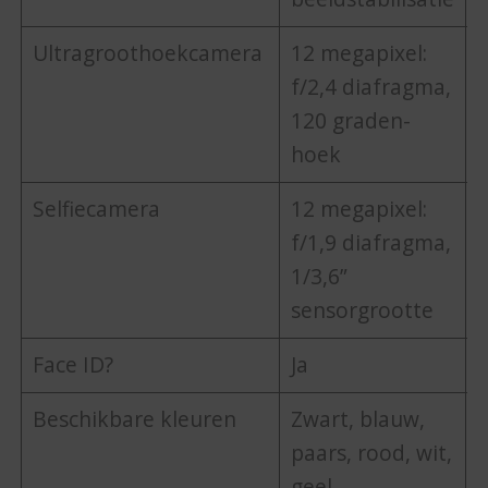
Ultragroothoekcamera
12 megapixel:
1
f/2,4 diafragma,
f
120 graden-
1
hoek
Selfiecamera
12 megapixel:
1
f/1,9 diafragma,
f
1/3,6”
1
sensorgrootte
s
Face ID?
Ja
J
Beschikbare kleuren
Zwart, blauw,
Z
paars, rood, wit,
g
geel