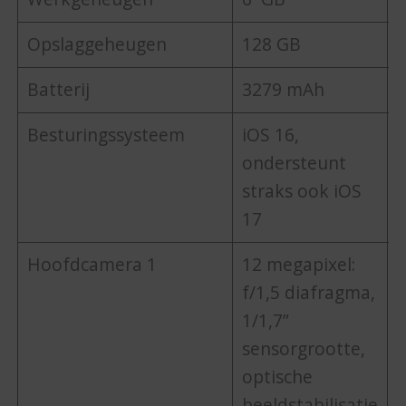
Opslaggeheugen
128 GB
Batterij
3279 mAh
Besturingssysteem
iOS 16,
i
ondersteunt
straks ook iOS
i
17
i
Hoofdcamera 1
12 megapixel:
1
f/1,5 diafragma,
f
1/1,7”
1
sensorgrootte,
s
optische
o
beeldstabilisatie
b