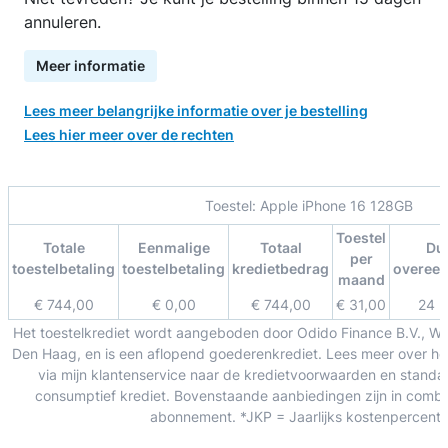
annuleren.
Meer informatie
Lees meer belangrijke informatie over je bestelling
Lees hier meer over de rechten
Toestel:
Apple iPhone 16 128GB
Toestel
Totale
Eenmalige
Totaal
Du
per
toestelbetaling
toestelbetaling
kredietbedrag
overee
maand
€ 744,00
€ 0,00
€ 744,00
€ 31,00
24 
Het toestelkrediet wordt aangeboden door Odido Finance B.V., W
Den Haag, en is een aflopend goederenkrediet. Lees meer over het
via mijn klantenservice naar de kredietvoorwaarden en standa
consumptief krediet. Bovenstaande aanbiedingen zijn in combin
abonnement. *JKP = Jaarlijks kostenpercent