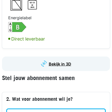
4,5-23
W
USB PD
Energielabel
Direct leverbaar
kijk in 3D
kijk in 3D
kijk in 3D
kijk in 3D
Bekijk in 3D
Stel jouw abonnement samen
2. Wat voor abonnement wil je?