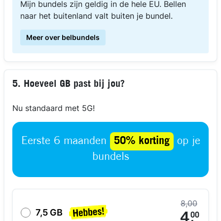
Mijn bundels zijn geldig in de hele EU. Bellen
naar het buitenland valt buiten je bundel.
Meer over belbundels
5. Hoeveel GB past bij jou?
Nu standaard met 5G!
Eerste 6 maanden
50% korting
op je
bundels
8,00
7,5 GB
4
00
,