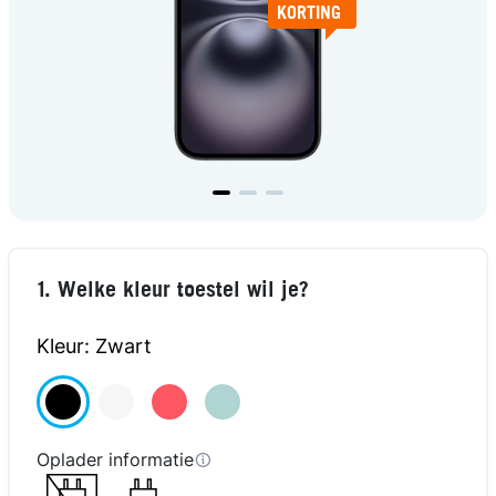
KORTING
1. Welke kleur toestel wil je?
Kleur: Zwart
€125
€125
€125
€125
TOESTEL
TOESTEL
TOESTEL
TOESTEL
KORTING
KORTING
KORTING
KORTING
Oplader informatie