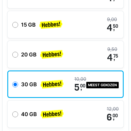
9,00
15 GB
4
50
,
9,50
20 GB
4
75
,
10,00
30 GB
MEEST GEKOZEN
5
00
,
12,00
40 GB
6
00
,