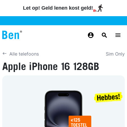
Overslaan en naar de inhoud gaan
Let op! Geld lenen kost geld!
GRATIS
MAANDELIJKS AANPASSEN
BETROUWBAAR
GRATIS
GRATIS
NUMMERBEHOUD
BEZORGING
ODIDO NETWERK
Sim Only
Alle telefoons
Apple iPhone 16 128GB
€125
TOESTEL