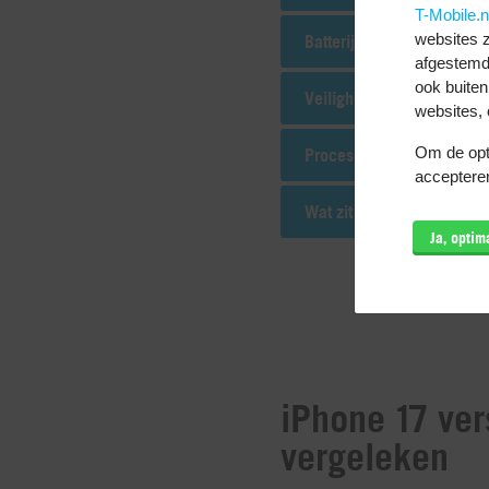
T-Mobile.n
websites z
Batterij
afgestemd
ook buiten
Veiligheid
websites, 
Om de opti
Processor
accepteren
Wat zit er in de doos:
Ja, opti
iPhone 17 ver
vergeleken