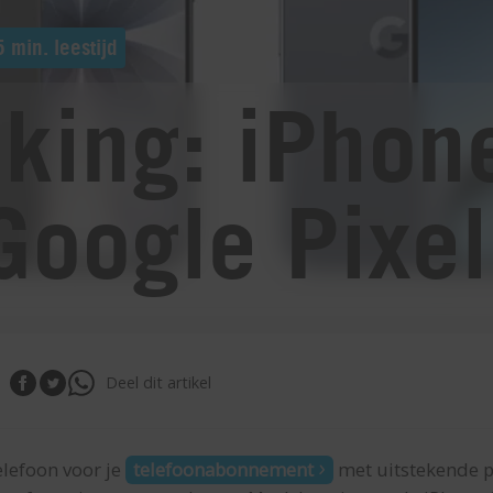
5 min. leestijd
jking: iPhon
Google Pixel
Deel dit artikel
elefoon voor je
telefoonabonnement
met uitstekende p