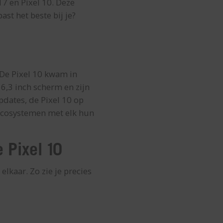
7 en Pixel 10. Deze
st het beste bij je?
 De Pixel 10 kwam in
6,3 inch scherm en zijn
pdates, de Pixel 10 op
 ecosystemen met elk hun
e Pixel 10
lkaar. Zo zie je precies