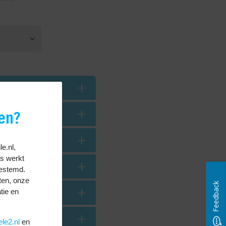
en?
le.nl,
es werkt
gestemd.
ten, onze
Feedback
tie en
ele2.nl
en