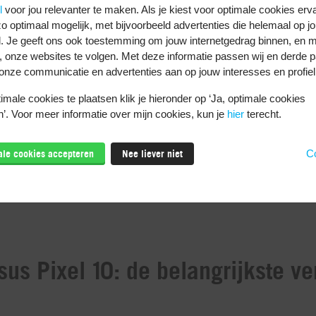
l
voor jou relevanter te maken. Als je kiest voor optimale cookies erv
o optimaal mogelijk, met bijvoorbeeld advertenties die helemaal op jo
. Je geeft ons ook toestemming om jouw internetgedrag binnen, en m
, onze websites te volgen. Met deze informatie passen wij en derde pa
onze communicatie en advertenties aan op jouw interesses en profiel
male cookies te plaatsen klik je hieronder op ‘Ja, optimale cookies
’. Voor meer informatie over mijn cookies, kun je
hier
terecht.
male cookies accepteren
Nee liever niet
Co
sus Pixel 10: de belangrijkste ve