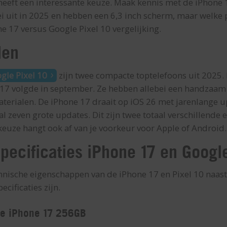
heeft een interessante keuze. Maak kennis met de iPhone 1
 uit in 2025 en hebben een 6,3 inch scherm, maar welke pa
e 17 versus Google Pixel 10 vergelijking.
len
gle Pixel 10
zijn twee compacte toptelefoons uit 2025.
 17 volgde in september. Ze hebben allebei een handzaam 
terialen. De iPhone 17 draait op iOS 26 met jarenlange u
 zeven grote updates. Dit zijn twee totaal verschillende
keuze hangt ook af van je voorkeur voor Apple of Android.
specificaties iPhone 17 en Googl
hnische eigenschappen van de iPhone 17 en Pixel 10 naast e
ecificaties zijn.
le iPhone 17 256GB