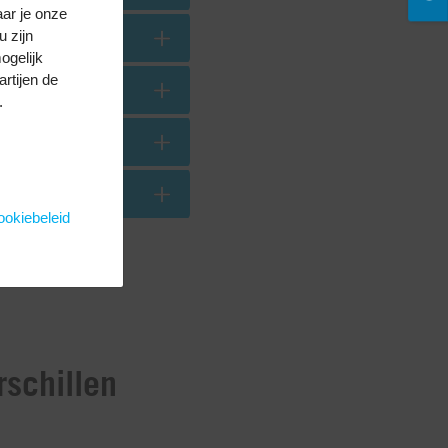
aar je onze
u zijn
ogelijk
rtijen de
.
okiebeleid
rschillen