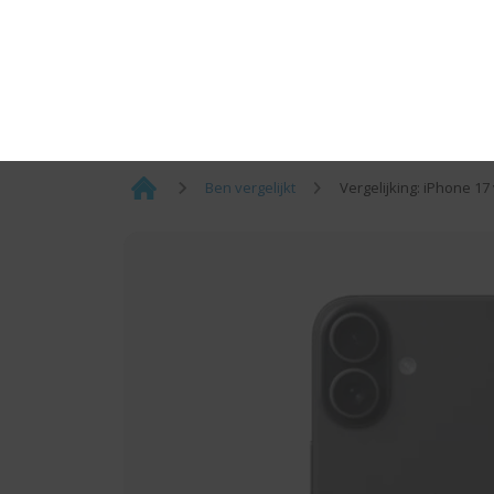
Naar Ben.nl
¡
Ben vergelijkt
Vergelijking: iPhone 17
Home