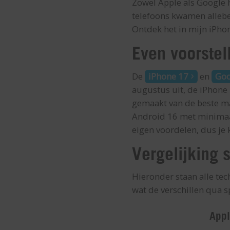
Zowel Apple als Google 
telefoons kwamen allebei
Ontdek het in mijn iPhon
Even voorstel
De
iPhone 17
en
Goo
augustus uit, de iPhone
gemaakt van de beste ma
Android 16 met minimaal
eigen voordelen, dus je 
Vergelijking 
Hieronder staan alle tec
wat de verschillen qua sp
App