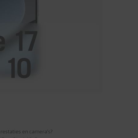
e 17
 10
restaties en camera’s?