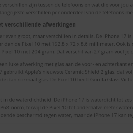
verschillen zijn tussen de telefoons en wat die voor jou 
angrijkste verschillen per onderdeel van de telefoons met
t verschillende afwerkingen
er even groot, maar verschillen in details. De iPhone 17 is
r dan de Pixel 10 met 152,8 x 72 x 8,6 millimeter. Ook i
e Pixel 10 met 204 gram. Dat verschil van 27 gram voel je d
een luxe afwerking met glas aan de voor- en achterkant e
 gebruikt Apple’s nieuwste Ceramic Shield 2 glas, dat vo
e dan normaal glas. De Pixel 10 heeft Gorilla Glass Victu
zit in de waterdichtheid. De iPhone 17 is waterdicht tot ze
P68-norm, terwijl de Pixel 10 tot anderhalve meter waterdi
doende beschermd tegen water, maar de iPhone 17 kan teg