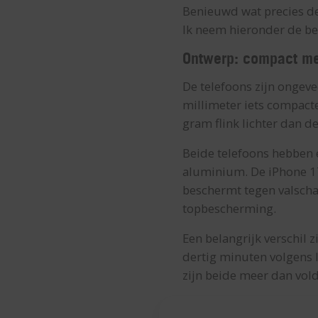
Benieuwd wat precies de 
Ik neem hieronder de bel
Ontwerp: compact me
De telefoons zijn ongeve
millimeter iets compacte
gram flink lichter dan d
Beide telefoons hebben 
aluminium. De iPhone 17
beschermt tegen valschad
topbescherming.
Een belangrijk verschil 
dertig minuten volgens I
zijn beide meer dan vol