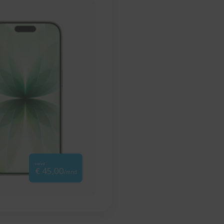
vanaf
€ 45,00
/mnd