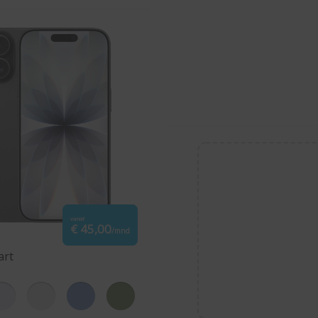
vanaf
€ 45,00
/mnd
art