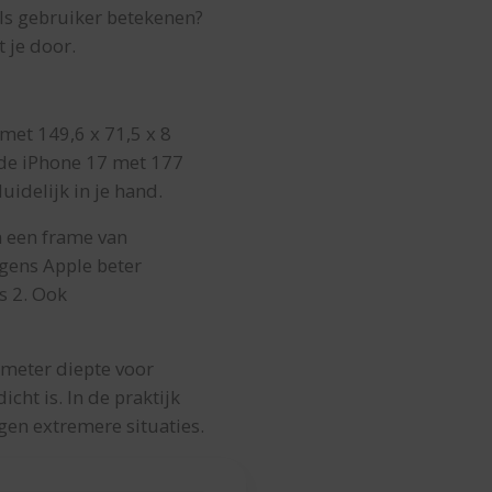
als gebruiker betekenen?
 je door.
 met 149,6 x 71,5 x 8
s de iPhone 17 met 177
uidelijk in je hand.
n een frame van
lgens Apple beter
s 2. Ook
s meter diepte voor
cht is. In de praktijk
en extremere situaties.