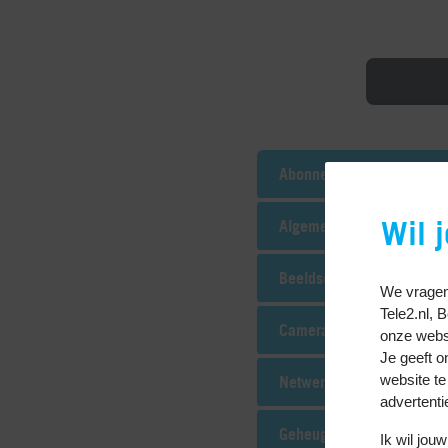
Abonnement
Wil 
Algemeen
Beeldscherm
We vragen
Tele2.nl, 
Camera
onze websi
Je geeft o
website te
Netwerk
advertenti
Geheugen
Ik wil jo