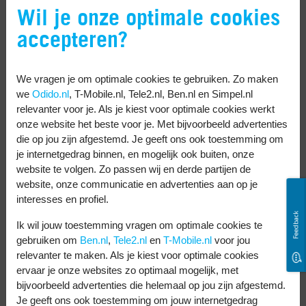
Wil je onze optimale cookies
een selfiecamera van 32 megapixel. De
accepteren?
hoofdcamera van de Find X3 Lite heeft een
mooie upgrade. Die schiet niet foto’s in 48,
maar in 64 megapixel. De ondersteunende
We vragen je om optimale cookies te gebruiken. Zo maken
we
Odido.nl
, T-Mobile.nl, Tele2.nl, Ben.nl en Simpel.nl
drie camera’s aan de achterkant zijn
relevanter voor je. Als je kiest voor optimale cookies werkt
identiek en maken foto’s in 8, 2 en 2
onze website het beste voor je. Met bijvoorbeeld advertenties
die op jou zijn afgestemd. Je geeft ons ook toestemming om
megapixel. Je hebt een ultragroothoeklens
je internetgedrag binnen, en mogelijk ook buiten, onze
voor panorama’s, een macrolens voor close-
website te volgen. Zo passen wij en derde partijen de
website, onze communicatie en advertenties aan op je
ups en dieptesensor voor portretten.
interesses en profiel.
Specificaties van de
Feedback
Ik wil jouw toestemming vragen om optimale cookies te
gebruiken om
Ben.nl
,
Tele2.nl
en
T-Mobile.nl
voor jou
OPPO Find X2 Lite
relevanter te maken. Als je kiest voor optimale cookies
ervaar je onze websites zo optimaal mogelijk, met
versus die van de Find
bijvoorbeeld advertenties die helemaal op jou zijn afgestemd.
Je geeft ons ook toestemming om jouw internetgedrag