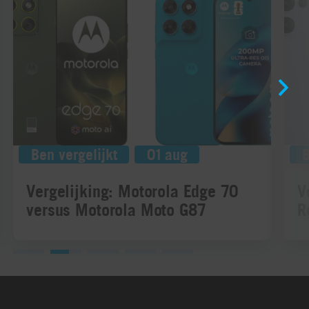
Ben vergelijkt
01 aug
B
Vergelijking: Motorola Edge 70
V
versus Motorola Moto G87
R