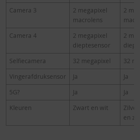
Camera 3
2 megapixel
2 meg
macrolens
macro
Camera 4
2 megapixel
2 meg
dieptesensor
diept
Selfiecamera
32 megapixel
32 me
Vingerafdruksensor
Ja
Ja
5G?
Ja
Ja
Kleuren
Zwart en wit
Zilver
en zw