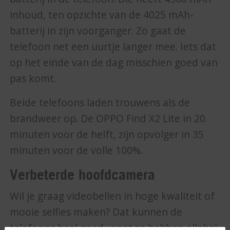
inhoud, ten opzichte van de 4025 mAh-
batterij in zijn voorganger. Zo gaat de
telefoon net een uurtje langer mee. Iets dat
op het einde van de dag misschien goed van
pas komt.
Beide telefoons laden trouwens als de
brandweer op. De OPPO Find X2 Lite in 20
minuten voor de helft, zijn opvolger in 35
minuten voor de volle 100%.
Verbeterde hoofdcamera
Wil je graag videobellen in hoge kwaliteit of
mooie selfies maken? Dat kunnen de
telefoons heel goed, want ze hebben allebei