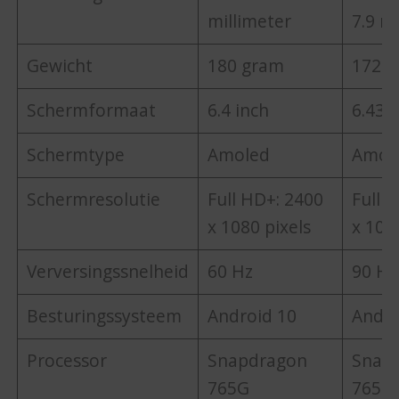
millimeter
7.9 m
Gewicht
180 gram
172 
Schermformaat
6.4 inch
6.43 i
Schermtype
Amoled
Amol
Schermresolutie
Full HD+: 2400
Full 
x 1080 pixels
x 108
Verversingssnelheid
60 Hz
90 Hz
Besturingssysteem
Android 10
Andro
Processor
Snapdragon
Snap
765G
765G