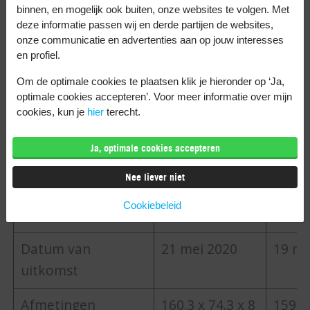
X3 Lite
binnen, en mogelijk ook buiten, onze websites te volgen. Met
deze informatie passen wij en derde partijen de websites,
onze communicatie en advertenties aan op jouw interesses
Vind je het fijn om in een overzicht alle
en profiel.
verschillen tussen telefoons te zien? Ik heb
Om de optimale cookies te plaatsen klik je hieronder op ‘Ja,
deze tabel voor je. Handig om zelf de OPPO
optimale cookies accepteren’. Voor meer informatie over mijn
Find X2 Lite met de Find X3 Lite te
cookies, kun je
hier
terecht.
vergelijken.
Ja, optimale cookies accepteren
Nee liever niet
OPPO Find X2
OPPO 
Cookiebeleid
Lite
Lite
Datum van
21 mei 2020
19 ma
uitkomst
Afmetingen
160.3 x 74.3 x 8
159.1 