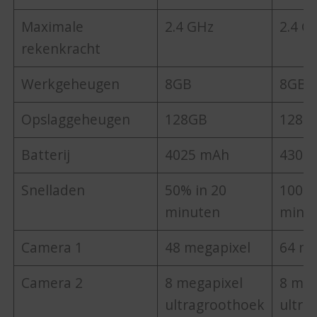
Maximale
2.4 GHz
2.4 G
rekenkracht
Werkgeheugen
8GB
8GB
Opslaggeheugen
128GB
128G
Batterij
4025 mAh
4300
Snelladen
50% in 20
100% 
minuten
minu
Camera 1
48 megapixel
64 me
Camera 2
8 megapixel
8 meg
ultragroothoek
ultra