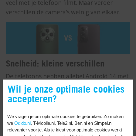
veel met je telefoon filmt. Maar verder
verschillen de camera’s weinig van elkaar.
Snelheid: kleine verschillen
De telefoons hebben allebei Android 14 met
het speciale ColorOS 14. Dat is OPPO’s
Wil je onze optimale cookies
speciale versie van Android. Zo heb je meer
accepteren?
personalisatiemogelijkheden om je telefoon
écht uniek te maken.
We vragen je om optimale cookies te gebruiken. Zo maken
we
Odido.nl
, T-Mobile.nl, Tele2.nl, Ben.nl en Simpel.nl
Qua prestaties zien we kleine verschillen. De
relevanter voor je. Als je kiest voor optimale cookies werkt