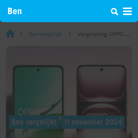
¡
Home
Ben vergelijkt
Vergelijking: OPPO Reno12 F versus OPPO Reno12
Ben vergelijkt
11 november 2024