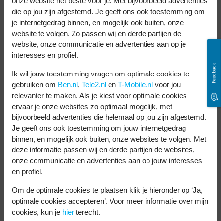
Reno12 F heeft een Dimensity 6300
onze website het beste voor je. Met bijvoorbeeld advertenties
die op jou zijn afgestemd. Je geeft ons ook toestemming om
processor met een rekenkracht van
je internetgedrag binnen, en mogelijk ook buiten, onze
maximaal 2,4 GHz. De Reno12 heeft de
website te volgen. Zo passen wij en derde partijen de
website, onze communicatie en advertenties aan op je
Dimensity 7300 Energy processor. En de
interesses en profiel.
maximale rekenkracht ligt hier iets hoger,
Feedback
Ik wil jouw toestemming vragen om optimale cookies te
op 2,5 GHz. Dat betekent dat de Reno12 iets
gebruiken om
Ben.nl
,
Tele2.nl
en
T-Mobile.nl
voor jou
sneller en zuiniger is.
relevanter te maken. Als je kiest voor optimale cookies
ervaar je onze websites zo optimaal mogelijk, met
Voordelen aan beide telefoons: de
bijvoorbeeld advertenties die helemaal op jou zijn afgestemd.
Je geeft ons ook toestemming om jouw internetgedrag
rekenkracht en de hoeveelheid opslag. Ze
binnen, en mogelijk ook buiten, onze websites te volgen. Met
hebben beide 8 GB werkgeheugen. Dat
deze informatie passen wij en derde partijen de websites,
onze communicatie en advertenties aan op jouw interesses
betekent dat je snel kunt schakelen tussen
en profiel.
apps. Zonder haperingen. En dankzij de
Om de optimale cookies te plaatsen klik je hieronder op ‘Ja,
standaard opslag van 256 GB heb je meer
optimale cookies accepteren’. Voor meer informatie over mijn
dan genoeg plek voor al je foto’s, video’s en
cookies, kun je
hier
terecht.