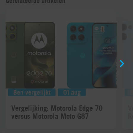
Gerelateerde artikelen
Ben vergelijkt
01 aug
B
Vergelijking: Motorola Edge 70
V
versus Motorola Moto G87
R