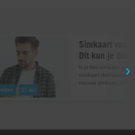
Simkaart van 
Dit kun je doen
Is je Ben simkaart geblok
simkaart deblokkeerd m
nieuwe simkaart aanvraa
holpen
23 mei