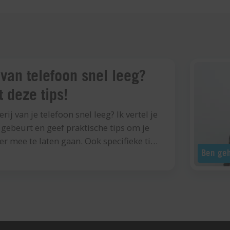
 van telefoon snel leeg?
t deze tips!
rij van je telefoon snel leeg? Ik vertel je
gebeurt en geef praktische tips om je
ger mee te laten gaan. Ook specifieke tips
Ben ge
 en Samsung gebruikers, plus
ver de batterij vervangen.