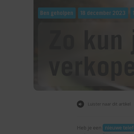
Ben geholpen
18 december 2023
Zo kun 
verkop
Luister naar dit artikel
Heb je een
nieuwe tele