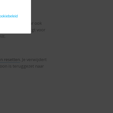
en?
okiebeleid
portemonnee, maar ook
de leven. Dat zorgt voor
lt.
on resetten
. Je verwijdert
foon is teruggezet naar