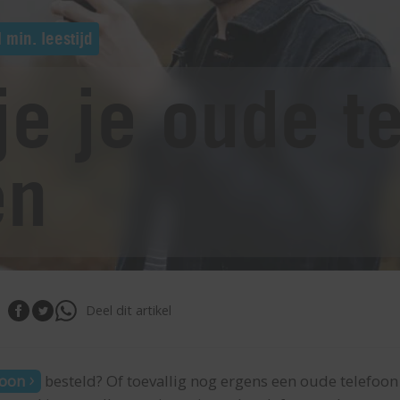
1 min. leestijd
je je oude t
en
Deel dit artikel
foon
besteld? Of toevallig nog ergens een oude telefoon