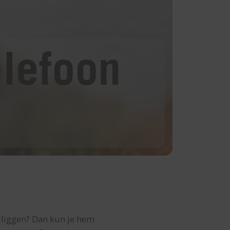
elefoon
 liggen? Dan kun je hem