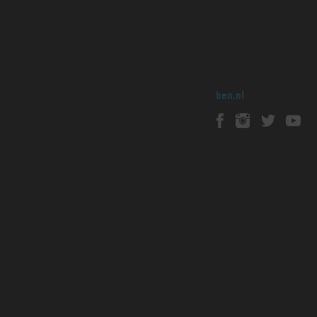
ben.nl