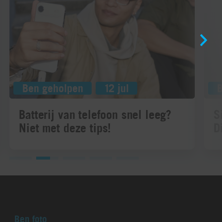
Ben geholpen
12 jul
Batterij van telefoon snel leeg?
S
Niet met deze tips!
D
Ben foto