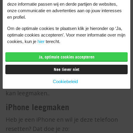
voordat alles is gedaan.
deze informatie passen wij en derde partijen de websites,
onze communicatie en advertenties aan op jouw interesses
Hoe maak ik mijn
en profiel.
telefoon leeg?
Om de optimale cookies te plaatsen klik je hieronder op ‘Ja,
optimale cookies accepteren’. Voor meer informatie over mijn
cookies, kun je
hier
terecht.
Zit je met de vraag ‘hoe maak ik mijn
telefoon leeg?’ Dat gaat bij de
iPhone
en
Ja, optimale cookies accepteren
een Android telefoon, zoals één van
Nee liever niet
Samsung
, net even anders. Ik leg je hier
Cookiebeleid
stap voor stap uit hoe je je oude telefoon
kan leegmaken..
iPhone leegmaken
Heb je een iPhone en wil je deze telefoon
resetten? Dat doe je zo: