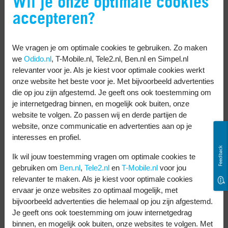
Wil je onze optimale cookies
telefoon
accepteren?
Ook van je Android telefoon kun je een
We vragen je om optimale cookies te gebruiken. Zo maken
back-up maken. Dat werkt bij de ene
we
Odido.nl
, T-Mobile.nl, Tele2.nl, Ben.nl en Simpel.nl
Android telefoon net wat anders dan bij de
relevanter voor je. Als je kiest voor optimale cookies werkt
andere. Maar meestal kun je dit doen:
onze website het beste voor je. Met bijvoorbeeld advertenties
die op jou zijn afgestemd. Je geeft ons ook toestemming om
je internetgedrag binnen, en mogelijk ook buiten, onze
Open het instellingenmenu op je
website te volgen. Zo passen wij en derde partijen de
telefoon.
website, onze communicatie en advertenties aan op je
Ga naar
Systeem
.
interesses en profiel.
Feedback
Kies
Back-up
en zet de slider bij
Back-up
Ik wil jouw toestemming vragen om optimale cookies te
gebruiken om
Ben.nl
,
Tele2.nl
en
T-Mobile.nl
voor jou
maken naar Google Drive
naar rechts.
relevanter te maken. Als je kiest voor optimale cookies
Tik op
Nu back-up maken
.
ervaar je onze websites zo optimaal mogelijk, met
Je Android telefoon maakt nu een back-
bijvoorbeeld advertenties die helemaal op jou zijn afgestemd.
Je geeft ons ook toestemming om jouw internetgedrag
up. Ook hier kan het even duren
binnen, en mogelijk ook buiten, onze websites te volgen. Met