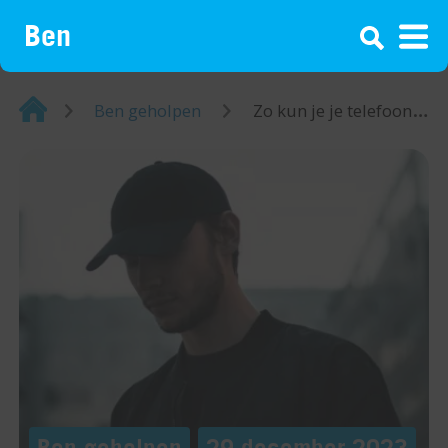
¡
Home
Ben geholpen
Zo kun je je telefoon resetten
Ben geholpen
29 december 2023