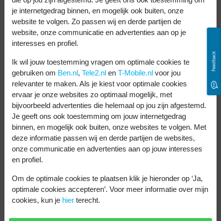
zwaardere spelletjes. En scrollen door je
je internetgedrag binnen, en mogelijk ook buiten, onze
social media feed gaat soepel.
website te volgen. Zo passen wij en derde partijen de
website, onze communicatie en advertenties aan op je
Het verschil? Dat is de maximale
interesses en profiel.
Feedback
schermhelderheid. Diet is 1300 nits bij de
Ik wil jouw toestemming vragen om optimale cookies te
Samsung Galaxy S22 en 1750 nits bij de
gebruiken om
Ben.nl
,
Tele2.nl
en
T-Mobile.nl
voor jou
relevanter te maken. Als je kiest voor optimale cookies
Samsung Galaxy S23. Hierdoor is het beeld
ervaar je onze websites zo optimaal mogelijk, met
op deze telefoon nog helderder.
bijvoorbeeld advertenties die helemaal op jou zijn afgestemd.
Je geeft ons ook toestemming om jouw internetgedrag
Specificaties: de Samsung Galaxy
binnen, en mogelijk ook buiten, onze websites te volgen. Met
deze informatie passen wij en derde partijen de websites,
S23 wint
onze communicatie en advertenties aan op jouw interesses
en profiel.
Het grote verschil tussen de Galaxy S22 en
de Galaxy S23 zit hem in de processor. En
Om de optimale cookies te plaatsen klik je hieronder op ‘Ja,
optimale cookies accepteren’. Voor meer informatie over mijn
dus in de snelheid. De Galaxy S23 heeft een
cookies, kun je
hier
terecht.
van de beste processors van dit moment: de