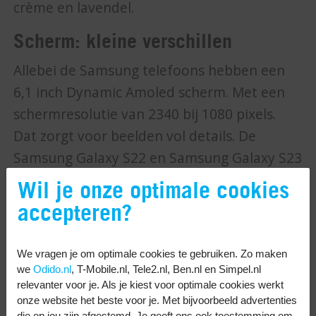
crème en lavendel.
Scherm: kleine verschillen
Allebei de Samsung telefoons hebben een
6,1 inch Dynamic Amoled scherm. Met een
schermresolutie van 2340 bij 1080 pixels.
Dat zorgt voor beelden vol details. De
Samsung Galaxy S22 en Samsung Galaxy S23
zijn compact, maar door het randloze
Wil je onze optimale cookies
Infinity O scherm heb je alsnog een groot
accepteren?
scherm om video’s op te kijken.
We vragen je om optimale cookies te gebruiken. Zo maken
De verversingssnelheid van 120 Hz zorgt er
we
Odido.nl
, T-Mobile.nl, Tele2.nl, Ben.nl en Simpel.nl
op beide telefoons voor dat beelden niet
relevanter voor je. Als je kiest voor optimale cookies werkt
haperen. Ook niet tijdens het spelen van
onze website het beste voor je. Met bijvoorbeeld advertenties
die op jou zijn afgestemd. Je geeft ons ook toestemming om