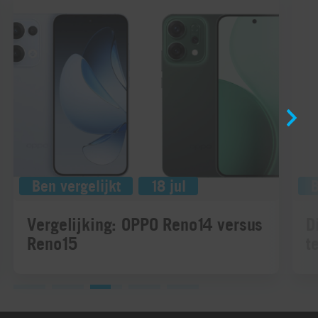
Ben vergelijkt
18 jul
B
Vergelijking: OPPO Reno14 versus
D
Reno15
t