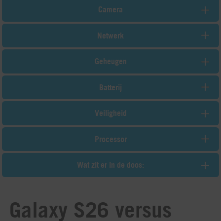
Camera
Netwerk
Geheugen
Batterij
Veiligheid
Processor
Wat zit er in de doos:
Galaxy S26 versus