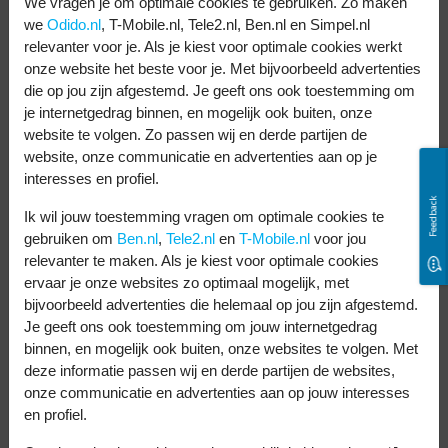
We vragen je om optimale cookies te gebruiken. Zo maken
snel voor alle apps, games en multitasken.
we
Odido.nl
, T-Mobile.nl, Tele2.nl, Ben.nl en Simpel.nl
De S26 heeft wel meer reserves voor
relevanter voor je. Als je kiest voor optimale cookies werkt
onze website het beste voor je. Met bijvoorbeeld advertenties
toekomstige updates en de allernieuwste
die op jou zijn afgestemd. Je geeft ons ook toestemming om
games. Bij opslag begint de S26 bij 256 GB
je internetgedrag binnen, en mogelijk ook buiten, onze
website te volgen. Zo passen wij en derde partijen de
met 12 GB werkgeheugen, terwijl de S25
website, onze communicatie en advertenties aan op je
start bij 128 GB.
interesses en profiel.
Feedback
De S26 heeft een grotere batterij van 4300
Ik wil jouw toestemming vragen om optimale cookies te
gebruiken om
Ben.nl
,
Tele2.nl
en
T-Mobile.nl
voor jou
mAh tegenover 4000 mAh in de S25. In de
relevanter te maken. Als je kiest voor optimale cookies
praktijk houdt de S26 het ook duidelijk
ervaar je onze websites zo optimaal mogelijk, met
bijvoorbeeld advertenties die helemaal op jou zijn afgestemd.
langer vol met 15 uur en 20 minuten actief
Je geeft ons ook toestemming om jouw internetgedrag
gebruik, tegen 13 uur en 9 minuten voor de
binnen, en mogelijk ook buiten, onze websites te volgen. Met
deze informatie passen wij en derde partijen de websites,
S25. Dit komt door de grotere batterij en
onze communicatie en advertenties aan op jouw interesses
efficiëntere processor.
en profiel.