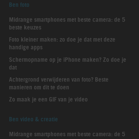
Ben foto
Midrange smartphones met beste camera: de 5
beste keuzes
Foto kleiner maken: zo doe je dat met deze
handige apps
Schermopname op je iPhone maken? Zo doe je
dat
Achtergrond verwijderen van foto? Beste
manieren om dit te doen
Zo maak je een GIF van je video
Ben video & creatie
Midrange smartphones met beste camera: de 5