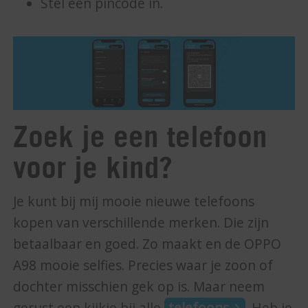
Stel een pincode in.
Zoek je een telefoon
voor je kind?
Je kunt bij mij mooie nieuwe telefoons
kopen van verschillende merken. Die zijn
betaalbaar en goed. Zo maakt en de OPPO
A98 mooie selfies. Precies waar je zoon of
dochter misschien gek op is. Maar neem
gerust een kijkje bij alle
telefoons
. Heb je