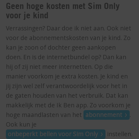
Geen hoge kosten met Sim Only
voor je kind
Verrassingen? Daar doe ik niet aan. Ook niet
voor de abonnementskosten van je kind. Zo
kan je zoon of dochter geen aankopen
doen. En is de internetbundel op? Dan kan
hij of zij niet meer internetten. Op die
manier voorkom je extra kosten. Je kind en
jij zijn wel zelf verantwoordelijk voor het in
de gaten houden van het verbruik. Dat kan
makkelijk met de Ik Ben app. Zo voorkom je
hoge maandlasten van het
abonnement
.
Ook kun je
onbeperkt bellen voor Sim Only
instellen.