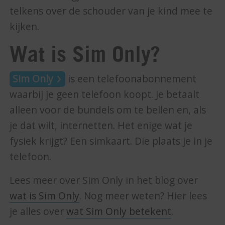
telkens over de schouder van je kind mee te
kijken.
Wat is Sim Only?
Sim Only
is een telefoonabonnement
waarbij je geen telefoon koopt. Je betaalt
alleen voor de bundels om te bellen en, als
je dat wilt, internetten. Het enige wat je
fysiek krijgt? Een simkaart. Die plaats je in je
telefoon.
Lees meer over Sim Only in het blog over
wat is Sim Only
. Nog meer weten? Hier lees
je alles over
wat Sim Only betekent
.