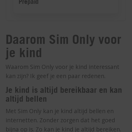
Daarom Sim Only voor
je kind
Waarom Sim Only voor je kind interessant
kan zijn? Ik geef je een paar redenen.
Je kind is altijd bereikbaar en kan
altijd bellen
Met Sim Only kan je kind altijd bellen en
internetten. Zonder zorgen dat het goed
bijna op is. Zo kan je kind je altijd bereiken.