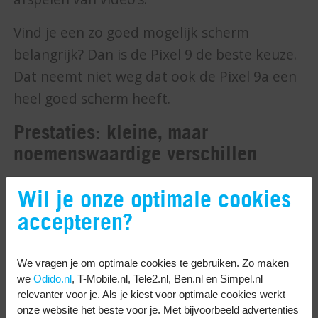
Vind je een zo goed mogelijk scherm
belangrijk? Dan is de Pixel 9 de beste keuze.
Dat neemt niet weg dat ook de Pixel 9a een
heel goed scherm heeft.
Prestaties: kleine, maar
noemenswaardige verschillen
Van Pixel telefoons weet je zeker dat ze snel
Wil je onze optimale cookies
zijn. Ze hebben een ‘schone’ Android versie,
accepteren?
oftewel: een besturingssysteem zonder
onnodige extra’s en apps die je toch niet
We vragen je om optimale cookies te gebruiken. Zo maken
gebruikt. Ook updatet Google Android op de
we
Odido.nl
, T-Mobile.nl, Tele2.nl, Ben.nl en Simpel.nl
Pixel telefoons extra lang. Het maakt zowel
relevanter voor je. Als je kiest voor optimale cookies werkt
onze website het beste voor je. Met bijvoorbeeld advertenties
de Pixel 9 als Pixel 9a een slimme keuze voor