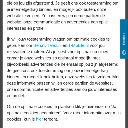
die op jou zijn afgestemd. Je geeft ons ook toestemming om
je
mobiele abonnement
. Nadat de
je internetgedrag binnen, en mogelijk ook buiten, onze
telefoon is afbetaald, kan je ’m prima blijven
website te volgen. Zo passen wij en derde partijen de
website, onze communicatie en advertenties aan op je
gebruiken met een betaalbaar
interesses en profiel.
Sim Only abonnement
.
Feedback
Ik wil jouw toestemming vragen om optimale cookies te
gebruiken om
Ben.nl
,
Tele2.nl
en
T-Mobile.nl
voor jou
De Pixel 9 en Pixel 9a hebben dezelfde
relevanter te maken. Als je kiest voor optimale cookies
Tensor G4 processor. Dat is goed nieuws,
ervaar je onze websites zo optimaal mogelijk, met
bijvoorbeeld advertenties die helemaal op jou zijn afgestemd.
want deze is zeer krachtig. Met een
Je geeft ons ook toestemming om jouw internetgedrag
maximale rekenkracht van 3,1 GHz start
binnen, en mogelijk ook buiten, onze websites te volgen. Met
elke app meteen op en werkt deze zonder
deze informatie passen wij en derde partijen de websites,
onze communicatie en advertenties aan op jouw interesses
te haperen. Alleen processors van de
en profiel.
allerduurste telefoons kunnen tippen aan
Om de optimale cookies te plaatsen klik je hieronder op ‘Ja,
deze rekenkracht.
optimale cookies accepteren’. Voor meer informatie over mijn
cookies, kun je
hier
terecht.
Toch is er een snelheidsverschil tussen de