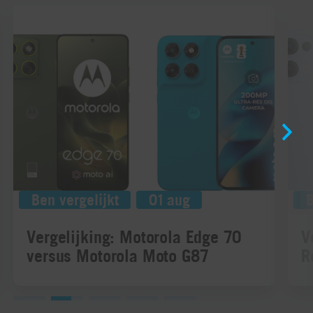
Ben vergelijkt
01 aug
B
Vergelijking: Motorola Edge 70
V
versus Motorola Moto G87
R