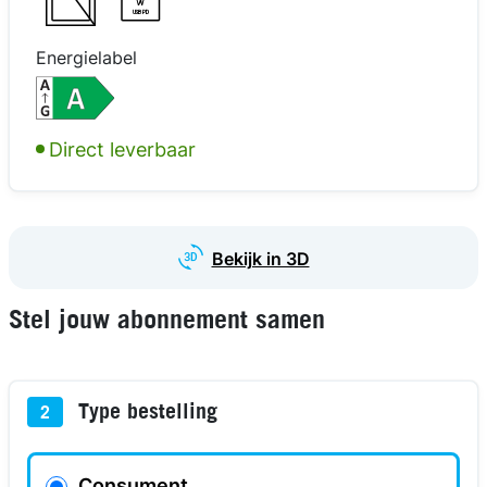
W
USB PD
Energielabel
kijk in 3D
kijk in 3D
kijk in 3D
Direct leverbaar
Bekijk in 3D
Stel jouw abonnement samen
Type bestelling
2
Consument