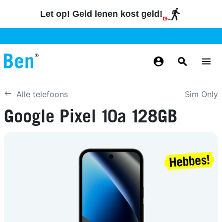
Overslaan en naar de inhoud gaan
Let op! Geld lenen kost geld!
GRATIS
NUMMERBEHOUD
GRATIS
BETROUWBAAR
MAANDELIJKS AANPASSEN
GRATIS
BEZORGING
ODIDO NETWERK
Sim Only
Alle telefoons
Google Pixel 10a 128GB