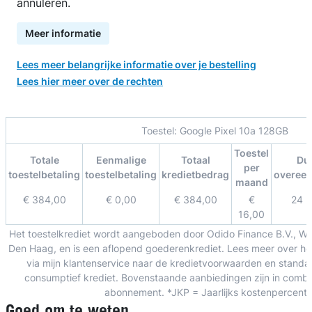
annuleren.
Meer informatie
Lees meer belangrijke informatie over je bestelling
Lees hier meer over de rechten
Toestel:
Google Pixel 10a 128GB
Toestel
Totale
Eenmalige
Totaal
Du
per
toestelbetaling
toestelbetaling
kredietbedrag
overee
maand
€ 384,00
€ 0,00
€ 384,00
€
24 
16,00
Het toestelkrediet wordt aangeboden door Odido Finance B.V., W
Den Haag, en is een aflopend goederenkrediet. Lees meer over het
via mijn klantenservice naar de kredietvoorwaarden en standa
consumptief krediet. Bovenstaande aanbiedingen zijn in combin
abonnement. *JKP = Jaarlijks kostenpercent