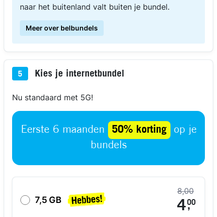
naar het buitenland valt buiten je bundel.
Meer over belbundels
Kies je internetbundel
5
Nu standaard met 5G!
Eerste 6 maanden
50% korting
op je
bundels
8,00
7,5 GB
4
00
,