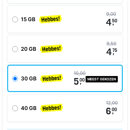
9,00
15 GB
4
50
,
9,50
20 GB
4
75
,
10,00
30 GB
MEEST GEKOZEN
5
00
,
12,00
40 GB
6
00
,